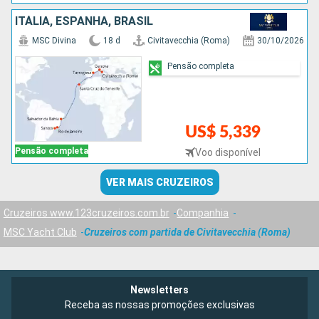
ITÁLIA, ESPANHA, BRASIL
MSC Divina
18 d
Civitavecchia (Roma)
30/10/2026
Pensão completa
US$ 5,339
Pensão completa
Voo disponível
VER MAIS CRUZEIROS
Cruzeiros www.123cruzeiros.com.br
Companhia
MSC Yacht Club
Cruzeiros com partida de Civitavecchia (Roma)
Newsletters
Receba as nossas promoções exclusivas