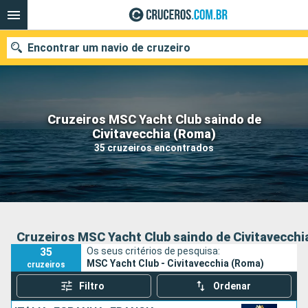
Encontrar um navio de cruzeiro
Cruzeiros MSC Yacht Club saindo de
Quando ir?
Civitavecchia (Roma)
35 cruzeiros encontrados
Data de partida
Cidades
Companhias
Pesquisar
Cruzeiros MSC Yacht Club saindo de Civitavecchi
35
Os seus critérios de pesquisa:
MSC Yacht Club - Civitavecchia (Roma)
cruzeiros
Filtro
Ordenar