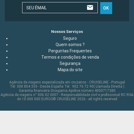
SEU ÉMAIL
OK
Nossos Serviços
Seguro
Quem somos ?
Perguntas Frequentes
Termos e condições de venda
Segurança
Mapa do site
Agência de viagens especializada em cruzeiros - CRUISELINE - Portugal
Tel: 308 804 335 - Desde España Tel : 902 76 72 90( Llamada Directa )
Garantia financeira Groupama Apólice número 4000717380
Agência de viagens n° 006 02 0007 - Responsabilidade civil e profissional RC RSA
de 10 000 000 EUROS© CRUISELINE 2026 - all rights reserved