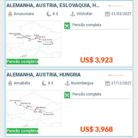
ALEMANHA, AUSTRIA, ESLOVÁQUIA, HUNGRIA
Amasonata
8 d
Vilshofen
31/03/2027
Pensão completa
US$ 3,923
Pensão completa
ALEMANHA, AUSTRIA, HUNGRIA
AmaBella
8 d
Nurembergue
27/12/2027
Pensão completa
US$ 3,968
Pensão completa