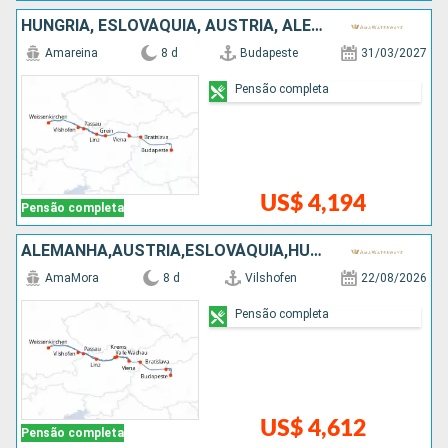
HUNGRIA, ESLOVÁQUIA, AUSTRIA, ALEMANHA
Amareina
8 d
Budapeste
31/03/2027
Pensão completa
US$ 4,194
Pensão completa
ALEMANHA,AUSTRIA,ESLOVÁQUIA,HUNGRIA
AmaMora
8 d
Vilshofen
22/08/2026
Pensão completa
US$ 4,612
Pensão completa