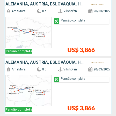
ALEMANHA, AUSTRIA, ESLOVÁQUIA, HUNGRIA
AmaMora
8 d
Vilshofen
20/03/2027
Pensão completa
US$ 3,866
Pensão completa
ALEMANHA, AUSTRIA, ESLOVÁQUIA, HUNGRIA
AmaMora
8 d
Vilshofen
20/03/2027
Pensão completa
US$ 3,866
Pensão completa