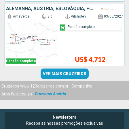
ALEMANHA, AUSTRIA, ESLOVÁQUIA, HUNGRIA
AmaVerde
8 d
Vilshofen
03/05/2027
Pensão completa
US$ 4,712
Pensão completa
VER MAIS CRUZEIROS
Cruzeiros www.123cruzeiros.com.br
Companhia
Ama Waterways
Cruzeiros Austria
Newsletters
Receba as nossas promoções exclusivas