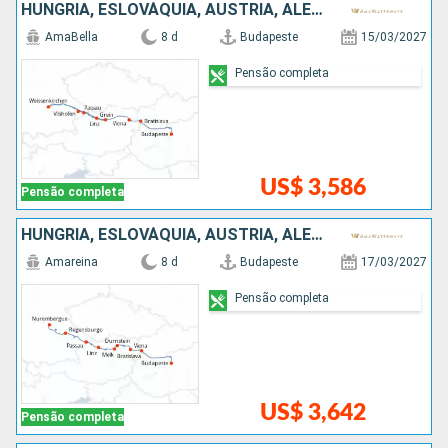
HUNGRIA, ESLOVÁQUIA, AUSTRIA, ALEMANHA
AmaBella
8 d
Budapeste
15/03/2027
Pensão completa
US$ 3,586
Pensão completa
HUNGRIA, ESLOVÁQUIA, AUSTRIA, ALEMANHA
Amareina
8 d
Budapeste
17/03/2027
Pensão completa
US$ 3,642
Pensão completa