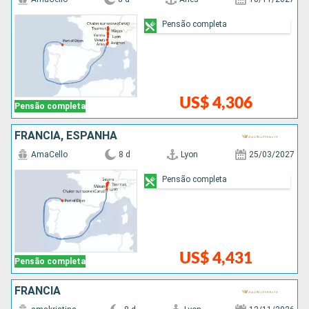
Pensão completa
US$ 4,306
Pensão completa
FRANCIA, ESPANHA
AmaCello
8 d
Lyon
25/03/2027
Pensão completa
US$ 4,431
Pensão completa
FRANCIA