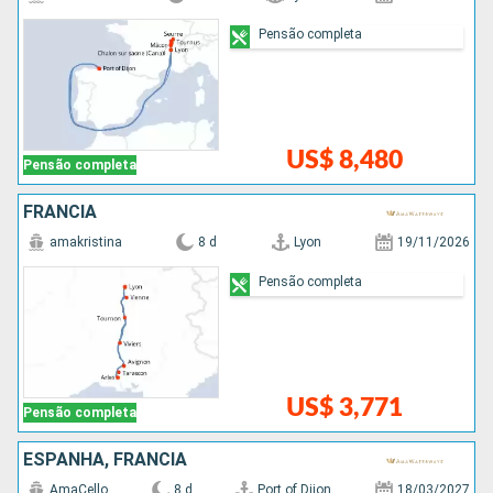
Pensão completa
US$ 8,480
Pensão completa
FRANCIA
amakristina
8 d
Lyon
19/11/2026
Pensão completa
US$ 3,771
Pensão completa
ESPANHA, FRANCIA
AmaCello
8 d
Port of Dijon
18/03/2027