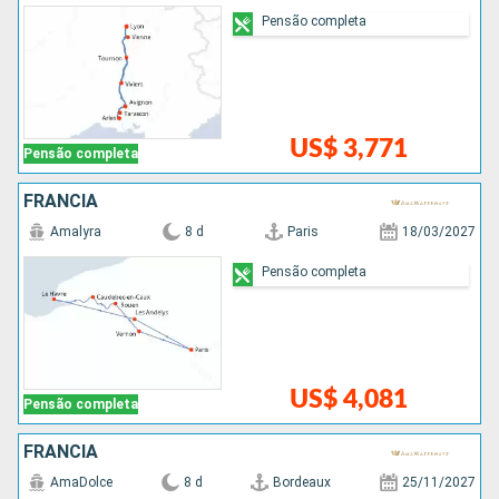
Pensão completa
US$ 3,771
Pensão completa
FRANCIA
Amalyra
8 d
Paris
18/03/2027
Pensão completa
US$ 4,081
Pensão completa
FRANCIA
AmaDolce
8 d
Bordeaux
25/11/2027