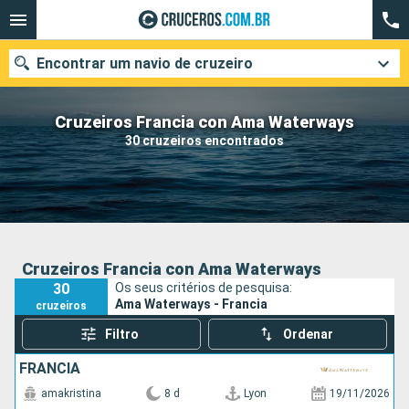
Encontrar um navio de cruzeiro
Cruzeiros Francia con Ama Waterways
30 cruzeiros encontrados
Quando ir?
Data de partida
Cidades
Companhias
Cruzeiros Francia con Ama Waterways
30
Os seus critérios de pesquisa:
Pesquisar
Ama Waterways - Francia
cruzeiros
Filtro
Ordenar
FRANCIA
amakristina
8 d
Lyon
19/11/2026