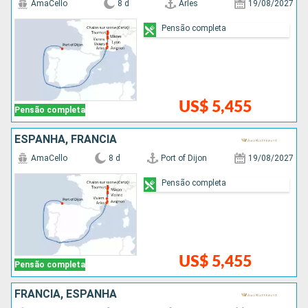
AmaCello
8 d
Arles
19/08/2027
Pensão completa
US$ 5,455
Pensão completa
ESPANHA, FRANCIA
AmaCello
8 d
Port of Dijon
19/08/2027
Pensão completa
US$ 5,455
Pensão completa
FRANCIA, ESPANHA