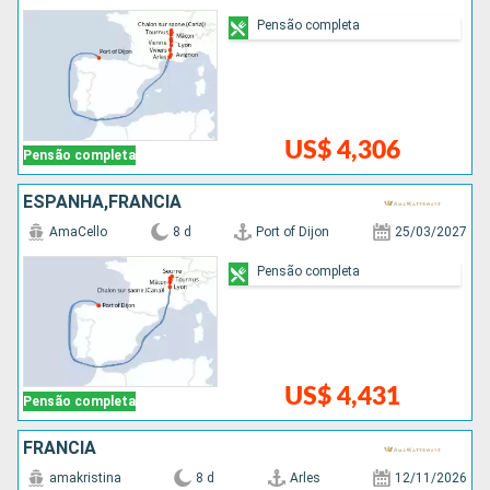
Pensão completa
US$ 4,306
Pensão completa
ESPANHA,FRANCIA
AmaCello
8 d
Port of Dijon
25/03/2027
Pensão completa
US$ 4,431
Pensão completa
FRANCIA
amakristina
8 d
Arles
12/11/2026