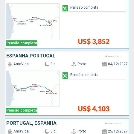
Pensão completa
US$ 3,852
Pensão completa
ESPANHA,PORTUGAL
AmaVida
8 d
Porto
04/12/2027
Pensão completa
US$ 4,103
Pensão completa
PORTUGAL, ESPANHA
AmaVida
8 d
Porto
25/12/2027