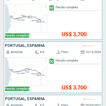
Pensão completa
US$ 3,700
Pensão completa
PORTUGAL, ESPANHA
AmaVida
8 d
Porto
12/12/2026
Pensão completa
US$ 3,700
Pensão completa
PORTUGAL, ESPANHA
AmaVida
8 d
Porto
20/03/2027