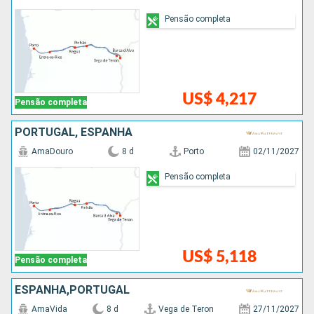
Pensão completa
US$ 4,217
Pensão completa
PORTUGAL, ESPANHA
AmaDouro
8 d
Porto
02/11/2027
Pensão completa
US$ 5,118
Pensão completa
ESPANHA,PORTUGAL
AmaVida
8 d
Vega de Teron
27/11/2027