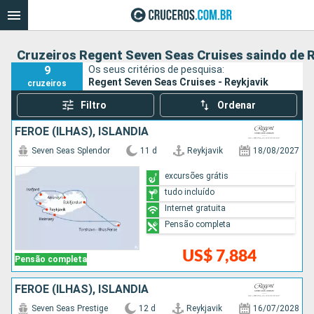
Cruzeiros Regent Seven Seas Cruises saindo de R
9
Os seus critérios de pesquisa:
Regent Seven Seas Cruises - Reykjavik
cruzeiros
Filtro
Ordenar
FEROE (ILHAS), ISLÂNDIA
Seven Seas Splendor
11 d
Reykjavik
18/08/2027
excursões grátis
tudo incluído
Internet gratuita
Pensão completa
US$ 7,884
Pensão completa
FEROE (ILHAS), ISLÂNDIA
Seven Seas Prestige
12 d
Reykjavik
16/07/2028