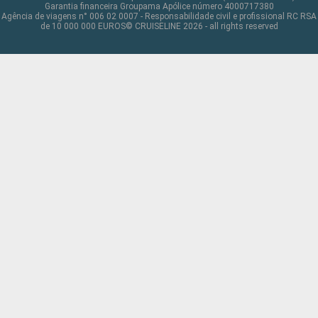
Garantia financeira Groupama Apólice número 4000717380
Agência de viagens n° 006 02 0007 - Responsabilidade civil e profissional RC RSA
de 10 000 000 EUROS© CRUISELINE 2026 - all rights reserved