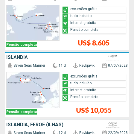
excursões grátis
tudo incluído
Internet gratuita
Pensão completa
US$ 8,605
Pensão completa
ISLÂNDIA
Seven Seas Mariner
11 d
Reykjavik
07/07/2028
excursões grátis
tudo incluído
Internet gratuita
Pensão completa
US$ 10,055
Pensão completa
ISLÂNDIA, FEROE (ILHAS)
Seven Seas Mariner
12 d
Reykjavik
22/09/2028