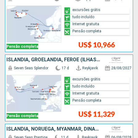
excursões grátis
tudo incluído
Internet gratuita
Pensão completa
US$ 10,966
Pensão completa
ISLÂNDIA, GROELÂNDIA, FEROE (ILHAS), NORUEGA
Seven Seas Splendor
17 d
Reykjavik
28/08/2027
excursões grátis
tudo incluído
Internet gratuita
Pensão completa
US$ 11,329
Pensão completa
ISLÂNDIA, NORUEGA, MYANMAR, DINAMARCA
Seven Seas Prestige
11 d
Reykjavik
06/08/2028