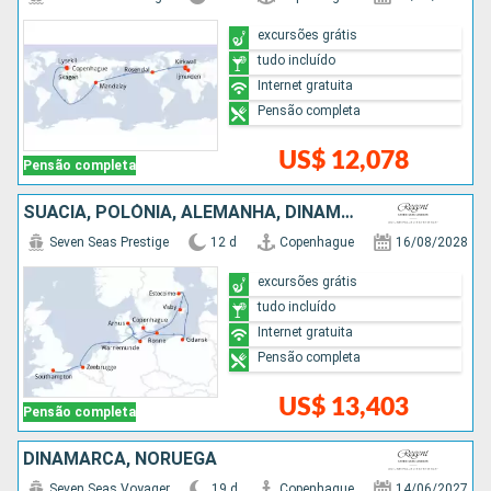
excursões grátis
tudo incluído
Internet gratuita
Pensão completa
US$ 12,078
Pensão completa
SUÃCIA, POLÓNIA, ALEMANHA, DINAMARCA, BÉLGICA
Seven Seas Prestige
12 d
Copenhague
16/08/2028
excursões grátis
tudo incluído
Internet gratuita
Pensão completa
US$ 13,403
Pensão completa
DINAMARCA, NORUEGA
Seven Seas Voyager
19 d
Copenhague
14/06/2027