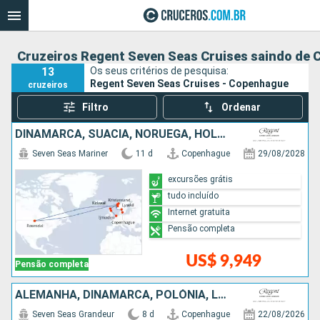
Cruzeiros Regent Seven Seas Cruises saindo de
13
Os seus critérios de pesquisa:
Regent Seven Seas Cruises - Copenhague
cruzeiros
Filtro
Ordenar
DINAMARCA, SUÃCIA, NORUEGA, HOLANDA
Seven Seas Mariner
11 d
Copenhague
29/08/2028
excursões grátis
tudo incluído
Internet gratuita
Pensão completa
US$ 9,949
Pensão completa
ALEMANHA, DINAMARCA, POLÓNIA, LETÔNIA, SUÃCIA
Seven Seas Grandeur
8 d
Copenhague
22/08/2026