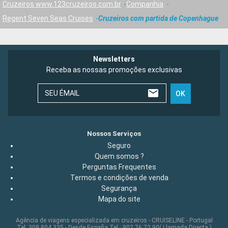
Cruzeiros www.123cruzeiros.com.br
Companhia
Regent Seven Seas Cruises
Cruzeiros com partida de Copenhague
Newsletters
Receba as nossas promoções exclusivas
SEU ÉMAIL
OK
Nossos Serviços
Seguro
Quem somos ?
Perguntas Frequentes
Termos e condições de venda
Segurança
Mapa do site
Agência de viagens especializada em cruzeiros - CRUISELINE - Portugal
Tel: 308 804 335 - Desde España Tel : 902 76 72 90( Llamada Directa )