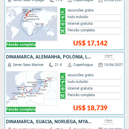
Seven Seas Voyager
19 d
Copenhague
03/08/2027
excursões grátis
tudo incluído
Internet gratuita
Pensão completa
US$ 17,142
Pensão completa
DINAMARCA, ALEMANHA, POLÓNIA, LETÔNIA, ESTÃNIA, SUÃCIA, FINLÃNDIA, HOLANDA
Seven Seas Mariner
21 d
Copenhague
10/06/2027
excursões grátis
tudo incluído
Internet gratuita
Pensão completa
US$ 18,739
Pensão completa
DINAMARCA, SUÃCIA, NORUEGA, MYANMAR, HOLANDA, BÉLGICA, FRANCIA, PORTUGAL, ESPANHA