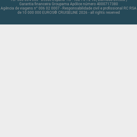
Garantia financeira Groupama Apólice número 4000717380
Agência de viagens n° 006 02 0007 - Responsabilidade civil e profissional RC RSA
de 10 000 000 EUROS© CRUISELINE 2026 - all rights reserved