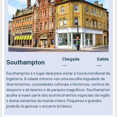
Chegada
Salida
Southampton
---
---
Southampton é o lugar ideal para visitar a Costa meridional da
S
Inglaterra. A cidade oferece-vos uma escolha inigualado de
N
divertimentos, curiosidades culturais e históricas, centros de
M
desporto e de lazeres e de parques magníficos. Southampton
d
acolhe a maior parte dos acontecimentos especiais da região
c
e drena visitantes do mundo inteiro. Pequenos e grandes
r
poderão lá apreciar o encanto britânico.
l