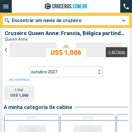
Encontrar um navio de cruzeiro
Cruzeiro Queen Anne: Francia, Bélgica partindo de Southampton
Queen Anne
US$ 1,006
+ 42 fotos
Quando ir?
Data de partida
outubro 2027
Cidades
Companhias
MELHOR PREÇO
1 Out.
Pesquisar
US$ 1,006
A minha categoria de cabine