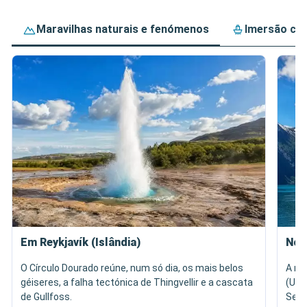
Maravilhas naturais e fenómenos
Imersão cult
Em Reykjavík (Islândia)
Nos
O Círculo Dourado reúne, num só dia, os mais belos
A na
géiseres, a falha tectónica de Thingvellir e a cascata
(UNE
de Gullfoss.
Sete