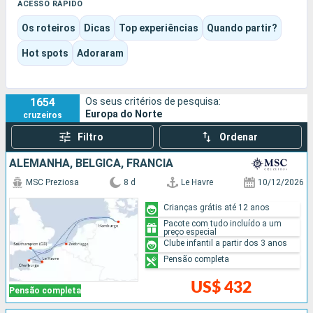
escandinava se alia ao encanto das escalas bálticas.
ACESSO RÁPIDO
A viagem pode assim assumir uma vertente mais cultural,
Os roteiros
Dicas
Top experiências
Quando partir?
mais urbana ou mais centrada no património. Capitais
nórdicas, centros históricos e cidades à beira da água
Hot spots
Adoraram
sucedem-se, proporcionando uma verdadeira sensação de
evasão.
1654
Os seus critérios de pesquisa:
Europa do Norte
cruzeiros
Filtro
Ordenar
ALEMANHA, BÉLGICA, FRANCIA
MSC Preziosa
8 d
Le Havre
10/12/2026
Crianças grátis até 12 anos
Pacote com tudo incluído a um
preço especial
Clube infantil a partir dos 3 anos
Pensão completa
US$ 432
Pensão completa