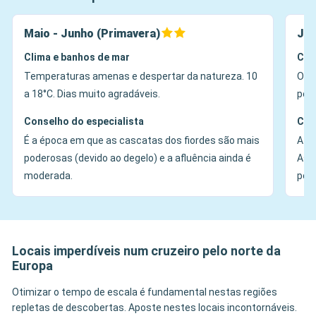
Maio - Junho (Primavera)
Jul
Clima e banhos de mar
Cli
Temperaturas amenas e despertar da natureza. 10
O so
a 18°C. Dias muito agradáveis.
per
Conselho do especialista
Con
É a época em que as cascatas dos fiordes são mais
A ép
poderosas (devido ao degelo) e a afluência ainda é
As 
moderada.
pela
Locais imperdíveis num cruzeiro pelo norte da
Europa
Otimizar o tempo de escala é fundamental nestas regiões
repletas de descobertas. Aposte nestes locais incontornáveis.