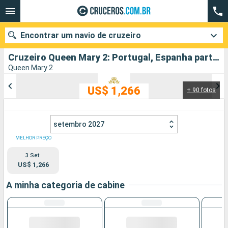
Encontrar um navio de cruzeiro
Cruzeiro Queen Mary 2: Portugal, Espanha partindo de Southampton
Queen Mary 2
US$ 1,266
+ 90 fotos
Quando ir?
Data de partida
setembro 2027
Cidades
Companhias
MELHOR PREÇO
3 Set.
Pesquisar
US$ 1,266
A minha categoria de cabine