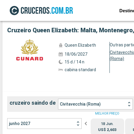
Destin
Ver a 72 fotos
Cruzeiro Queen Elizabeth: Malta, Montenegro, 
Outras part
Queen Elizabeth
Civitavecchi
18/06/2027
(Roma)
15 d / 14 n
cabina standard
cruzeiro saindo de
Civitavecchia (Roma)
MELHOR PREÇO
junho 2027
18 Jun.
US$ 2,603