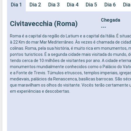
Dia 1
Dia 2
Dia 3
Dia 4
Dia 5
Dia 6
Dia
Chegada
Civitavecchia (Roma)
---
Roma é a capital da região do Latium e a capital da Itália. É situa
à 22 Km do mar Mar Mediterrâneo. Às vezes é chamada de cidad
colinas. Roma, pela sua história, é muito rica em monumentos,
pontos turisticos. É a segunda cidade mais visitada do mundo, d
tendo cerca de 10 milhões de visitantes por ano. A cidade etern
monumentos mundialmente conhecidos como o Palácio do Vatic
e a Fonte de Trevis. Túmulos etruscos, templos imperiais, igrej
medievais, palácios da Renascenca, basílicas barrocas. São sécu
que maravilham os olhos do visitante. Vocês terão certamente 
em experiências e descobertas.