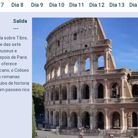
 7
Dia 8
Dia 9
Dia 10
Dia 11
Dia 12
Dia 13
Dia
Salida
---
da sobre Tibre,
e das sete
 museus e
epois de Paris
a oferece
ano, o Coliseo
as romanas
los de historia
um passeio rico