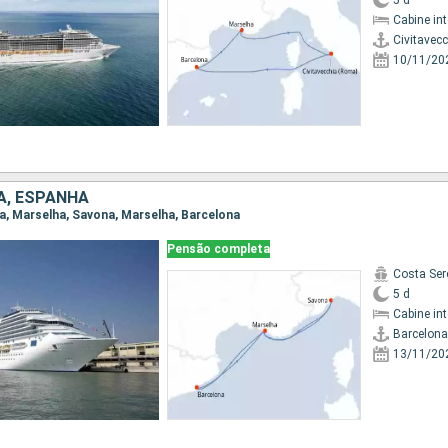
5 d
Cabine in
Civitavec
10/11/20
IA, ESPANHA
ona, Marselha, Savona, Marselha, Barcelona
Pensão completa
Costa Ser
5 d
Cabine in
Barcelona
13/11/20