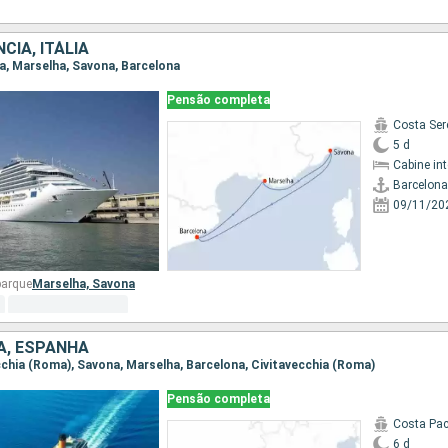
CIA, ITÁLIA
na, Marselha, Savona, Barcelona
Pensão completa
Costa Ser
5 d
Cabine in
Barcelona
09/11/20
barque
Marselha,
Savona
IA, ESPANHA
vecchia (Roma), Savona, Marselha, Barcelona, Civitavecchia (Roma)
Pensão completa
Costa Pac
6 d