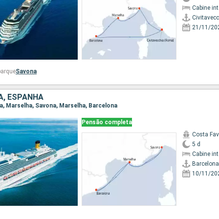
Cabine in
Civitavec
21/11/20
barque
Savona
IA, ESPANHA
ona, Marselha, Savona, Marselha, Barcelona
Pensão completa
Costa Fa
5 d
Cabine in
Barcelona
10/11/20