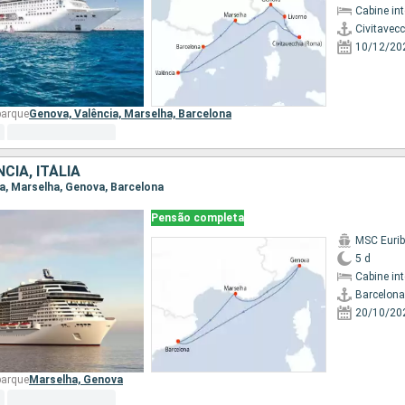
Cabine in
Civitavec
10/12/20
barque
Genova,
Valência,
Marselha,
Barcelona
CIA, ITÁLIA
na, Marselha, Genova, Barcelona
Pensão completa
MSC Eurib
5 d
Cabine in
Barcelona
20/10/20
barque
Marselha,
Genova