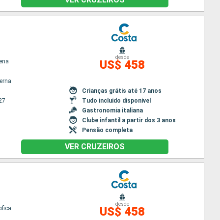
desde
ena
US$ 458
terna
Crianças grátis até 17 anos
27
Tudo incluído disponível
Gastronomia italiana
Clube infantil a partir dos 3 anos
Pensão completa
VER CRUZEIROS
desde
ifica
US$ 458