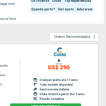
Os roteiros
Dicas
Top experiências
viajar num
Quando partir?
Hot spots
Adoraram
seu pr?prio
Ordem: Recomendados
desde
eralda
US$ 290
terna
Crianças grátis até 17 anos
27
Tudo incluído disponível
Gastronomia italiana
Clube infantil a partir dos 3 anos
Pensão completa