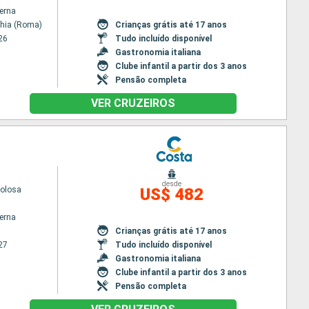
terna
chia (Roma)
Crianças grátis até 17 anos
26
Tudo incluído disponível
Gastronomia italiana
Clube infantil a partir dos 3 anos
Pensão completa
VER CRUZEIROS
desde
volosa
US$ 482
terna
Crianças grátis até 17 anos
27
Tudo incluído disponível
Gastronomia italiana
Clube infantil a partir dos 3 anos
Pensão completa