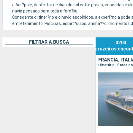
a Acr?pole, desfrutar de dias de sol entre praias, enseadas e 
navio pensado para toda a fam?lia.
Consoante o itiner?rio e o navio escolhidos, a experi?ncia pode
entretenimento. Piscinas, espet?culos, anima??o, momentos de
ritmo.
FILTRAR A BUSCA
3203
cruzeiros
encon
FRANCIA, ITÁL
Itinerário : Barcel