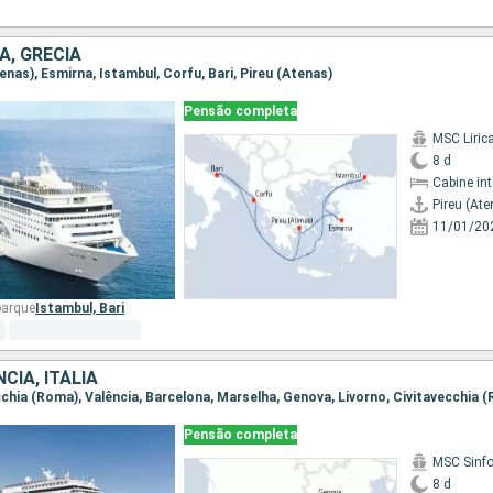
A, GRÉCIA
Atenas), Esmirna, Istambul, Corfu, Bari, Pireu (Atenas)
Pensão completa
MSC Liric
8 d
Cabine in
Pireu (Ate
11/01/20
barque
Istambul,
Bari
CIA, ITÁLIA
ecchia (Roma), Valência, Barcelona, Marselha, Genova, Livorno, Civitavecchia 
Pensão completa
MSC Sinfo
8 d