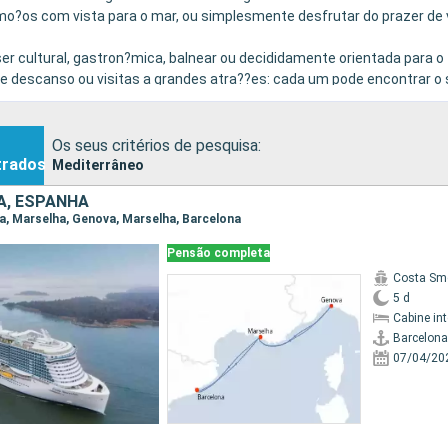
almo?os com vista para o mar, ou simplesmente desfrutar do prazer de 
 ser cultural, gastron?mica, balnear ou decididamente orientada para o
 descanso ou visitas a grandes atra??es: cada um pode encontrar o 
Os seus critérios de pesquisa:
trados
Mediterrâneo
IA, ESPANHA
ona, Marselha, Genova, Marselha, Barcelona
Pensão completa
Costa Sm
5 d
Cabine in
Barcelona
07/04/20