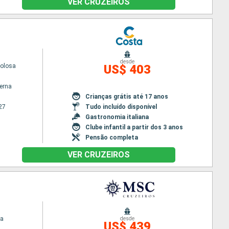
VER CRUZEIROS
desde
volosa
US$ 403
terna
Crianças grátis até 17 anos
27
Tudo incluído disponível
Gastronomia italiana
Clube infantil a partir dos 3 anos
Pensão completa
VER CRUZEIROS
na
desde
US$ 439