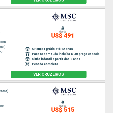
VER CRUZEIROS
a
desde
US$ 491
terna
nas)
Crianças grátis até 12 anos
27
Pacote com tudo incluído a um preço especial
Clube infantil a partir dos 3 anos
Pensão completa
VER CRUZEIROS
(Roma)
nia
desde
US$ 515