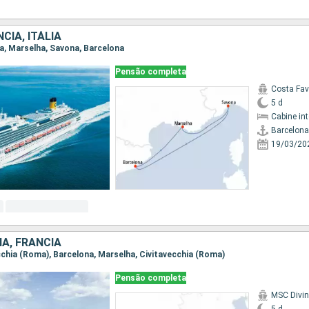
CIA, ITÁLIA
na, Marselha, Savona, Barcelona
Pensão completa
Costa Fa
5 d
Cabine in
Barcelona
19/03/20
HA, FRANCIA
ecchia (Roma), Barcelona, Marselha, Civitavecchia (Roma)
Pensão completa
MSC Divi