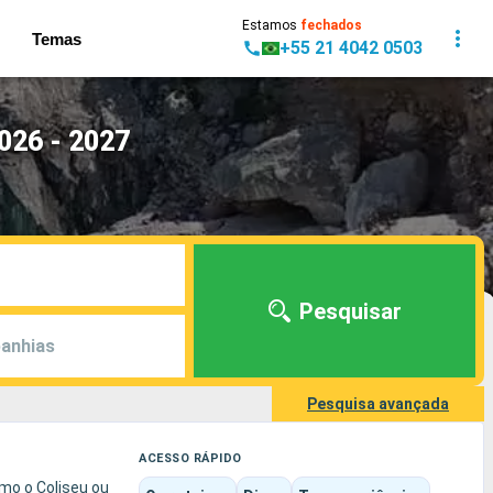
Estamos
fechados
Temas
+55 21 4042 0503
026 - 2027
Pesquisar
anhias
Pesquisa avançada
ACESSO RÁPIDO
omo o Coliseu ou