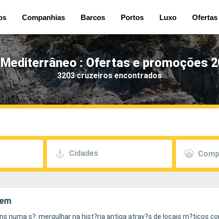
os
Companhias
Barcos
Portos
Luxo
Ofertas
 Mediterrâneo : Ofertas e promoções 2
3203 cruzeiros encontrados
Cidades
Comp
bem
ns numa s?: mergulhar na hist?ria antiga atrav?s de locais m?ticos c