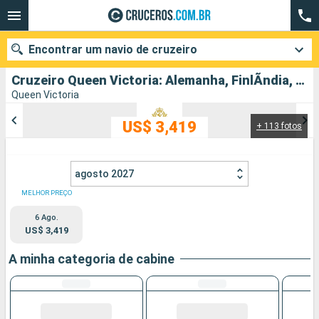
Encontrar um navio de cruzeiro
Cruzeiro Queen Victoria: Alemanha, FinlÃndia, EstÃnia, SuÃcia, Dinamarca partindo de Southampton
Queen Victoria
US$ 3,419
+ 113 fotos
Quando ir?
Data de partida
agosto 2027
Cidades
Companhias
MELHOR PREÇO
6 Ago.
Pesquisar
US$ 3,419
A minha categoria de cabine