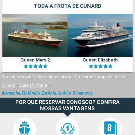
TODA A FROTA DE CUNARD
Queen Mary 2
Queen Elizabeth
Cruzeiros www.123cruzeiros.com.br
Cruzeiros Europa do Norte
Cunard
Queen Victoria
Alemanha, FinlÃndia, EstÃnia, SuÃcia, Dinamarca
POR QUE RESERVAR CONOSCO? CONFIRA
NOSSAS VANTAGENS