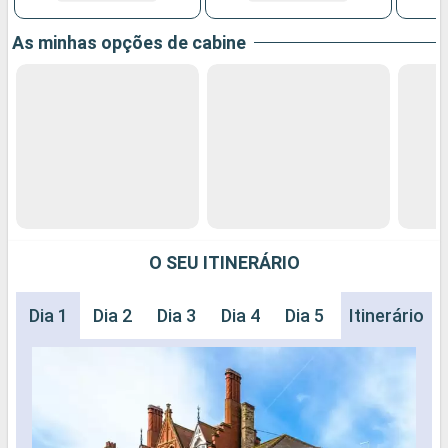
As minhas opções de cabine
O SEU ITINERÁRIO
Dia 1
Dia 2
Dia 3
Dia 4
Dia 5
Dia 6
Itinerário
Dia 