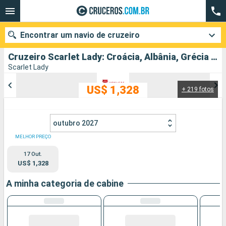
Encontrar um navio de cruzeiro
Cruzeiro Scarlet Lady: Croácia, Albânia, Grécia partindo de Pireu (Atenas)
Scarlet Lady
US$ 1,328
+ 219 fotos
Quando ir?
Data de partida
outubro 2027
Cidades
Companhias
MELHOR PREÇO
17 Out.
Pesquisar
US$ 1,328
A minha categoria de cabine