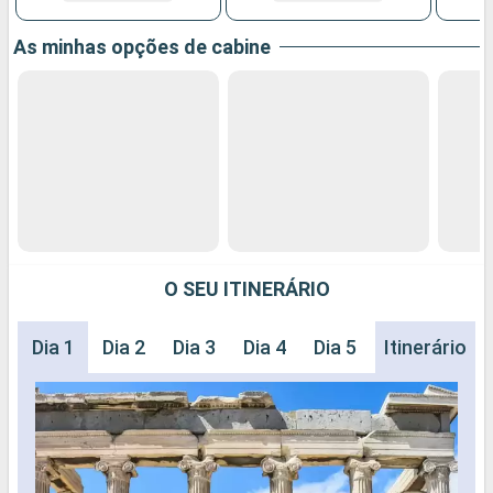
As minhas opções de cabine
O SEU ITINERÁRIO
Dia 1
Dia 2
Dia 3
Dia 4
Dia 5
Dia 6
Itinerário
Dia 