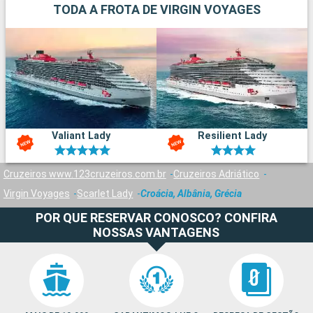
TODA A FROTA DE VIRGIN VOYAGES
Valiant Lady
Resilient Lady
Cruzeiros www.123cruzeiros.com.br
Cruzeiros Adriático
Virgin Voyages
Scarlet Lady
Croácia, Albânia, Grécia
POR QUE RESERVAR CONOSCO? CONFIRA
NOSSAS VANTAGENS