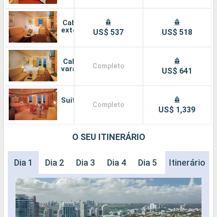
Cabine
externa
US$ 537
US$ 518
Cabine
Completo
varanda
US$ 641
Suíte
Completo
US$ 1,339
O SEU ITINERÁRIO
Dia 1
Dia 2
Dia 3
Dia 4
Dia 5
Dia 6
Itinerário
Dia 