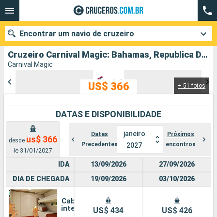
Encontrar um navio de cruzeiro
Cruzeiro Carnival Magic: Bahamas, Republica Dominicana, Estados Unidos partindo de Miami
Carnival Magic
US$ 366
+ 51 fotos
Quando ir?
Data de partida
DATAS E DISPONIBILIDADE
Cidades
Companhias
janeiro
Datas
Próximos
us$ 366
desde
Precedentes
encontros
2027
le 31/01/2027
Pesquisar
IDA
13/09/2026
27/09/2026
DIA DE CHEGADA
19/09/2026
03/10/2026
Cabine
interna
US$ 434
US$ 426