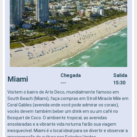
Chegada
Salida
Miami
---
15:30
Visitem o bairro de Arte Deco, mundialmente famoso em
C
South Beach (Miami), faça compras em Stroll Miracle Mile em
é
Coral Gables (avenida onde você pode admirar os corais),
2
vocês devem também beber um drink em ou um café no
i
Bosquet de Coco. O ambiente tropical, as avenidas
S
ensolaradas e a vibrante vida noturna farão sua viagem
e
inesquecível. Miami é o local ideal para se divertir e observar a
d
miscigenação de cultura nos Estados Unidos.
v