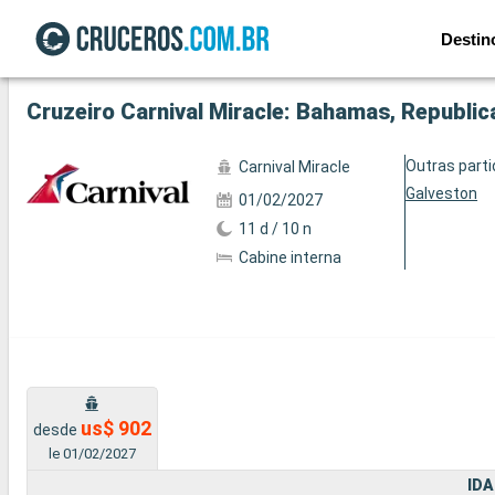
Destin
Ver a 81 fotos
Cruzeiro Carnival Miracle: Bahamas, Republi
Outras part
Carnival Miracle
Galveston
01/02/2027
11 d / 10 n
Cabine interna
us$ 902
desde
le 01/02/2027
IDA