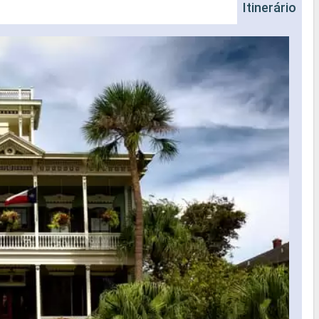
Itinerário
Na
Nave