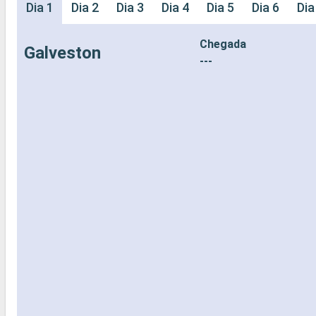
Dia 1
Dia 2
Dia 3
Dia 4
Dia 5
Dia 6
Dia
Chegada
Galveston
---