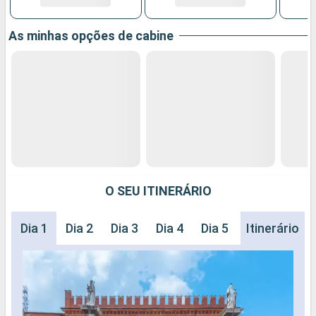
As minhas opções de cabine
O SEU ITINERÁRIO
Dia 1
Dia 2
Dia 3
Dia 4
Dia 5
Dia 6
Itinerário
Dia 