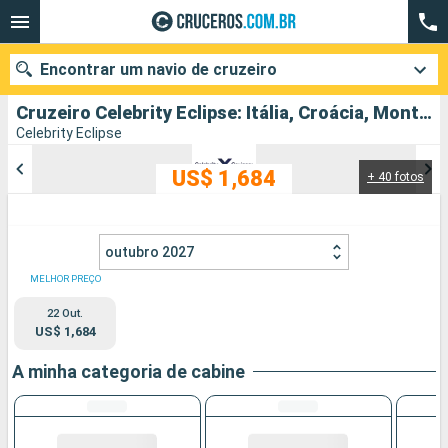
Encontrar um navio de cruzeiro
Cruzeiro Celebrity Eclipse: Itália, Croácia, Montenegro, Grécia partindo de Ravena
Celebrity Eclipse
US$ 1,684
+ 40 fotos
Quando ir?
Data de partida
outubro 2027
Cidades
Companhias
MELHOR PREÇO
22 Out.
Pesquisar
US$ 1,684
A minha categoria de cabine