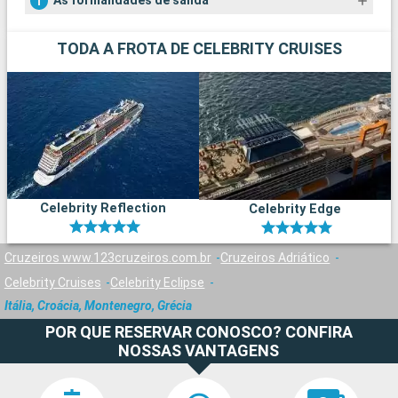
As formalidades de salida
TODA A FROTA DE CELEBRITY CRUISES
Celebrity Reflection
Celebrity Edge
Cruzeiros www.123cruzeiros.com.br
Cruzeiros Adriático
Celebrity Cruises
Celebrity Eclipse
Itália, Croácia, Montenegro, Grécia
POR QUE RESERVAR CONOSCO? CONFIRA
NOSSAS VANTAGENS