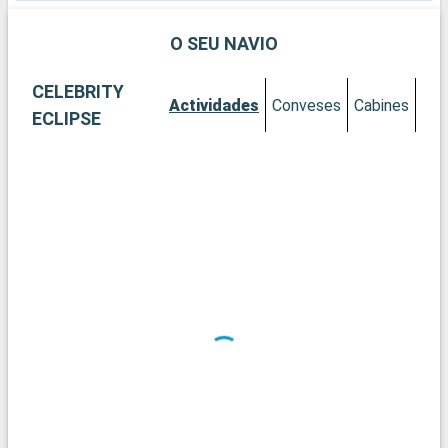
da Itália e um importante porto do mar Adriático. Ravena é a
cidade do arte do mosaico e foi reconhecida como patrimônio
O SEU NAVIO
internacional da UNESCO em 1996.
CELEBRITY
Actividades
Conveses
Cabines
ECLIPSE