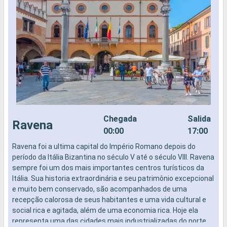
Chegada
Salida
Ravena
00:00
17:00
Ravena foi a ultima capital do Império Romano depois do
S
período da Itália Bizantina no século V até o século VIII. Ravena
v
sempre foi um dos mais importantes centros turísticos da
u
Itália. Sua historia extraordinária e seu patrimônio excepcional
t
e muito bem conservado, são acompanhados de uma
d
recepção calorosa de seus habitantes e uma vida cultural e
c
social rica e agitada, além de uma economia rica. Hoje ela
a
representa uma das cidades mais industrializadas do norte
d