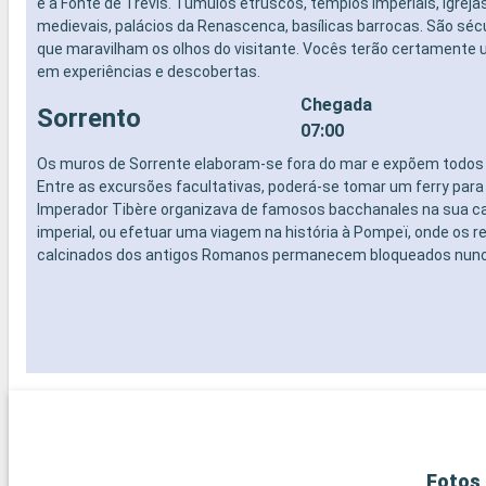
e a Fonte de Trevis. Túmulos etruscos, templos imperiais, igrej
medievais, palácios da Renascenca, basílicas barrocas. São sécu
que maravilham os olhos do visitante. Vocês terão certamente 
em experiências e descobertas.
Chegada
Sorrento
07:00
Os muros de Sorrente elaboram-se fora do mar e expõem todos
Entre as excursões facultativas, poderá-se tomar um ferry para 
Imperador Tibère organizava de famosos bacchanales na sua 
imperial, ou efetuar uma viagem na história à Pompeï, onde os r
calcinados dos antigos Romanos permanecem bloqueados nunc
Fotos 