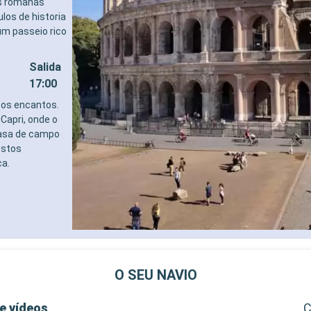
as romanas
los de historia
um passeio rico
Salida
17:00
 os encantos.
Capri, onde o
casa de campo
estos
a.
O SEU NAVIO
e vídeos
C