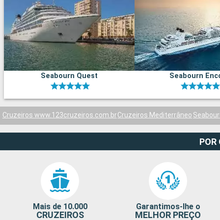
Seabourn Quest
Seabourn Enc
Cruzeiros www.123cruzeiros.com.br
Cruzeiros Mediterrâneo
Seabourn
POR
Mais de 10.000
Garantimos-lhe o
CRUZEIROS
MELHOR PREÇO