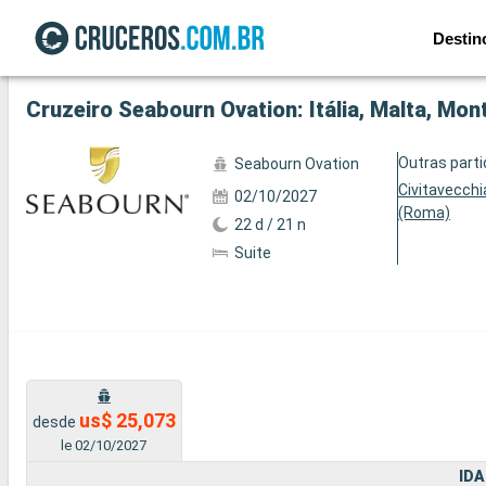
Destin
Ver a 39 fotos
Cruzeiro Seabourn Ovation: Itália, Malta, Mon
Outras part
Seabourn Ovation
Civitavecchi
02/10/2027
(Roma)
22 d / 21 n
Suite
us$ 25,073
desde
le 02/10/2027
IDA