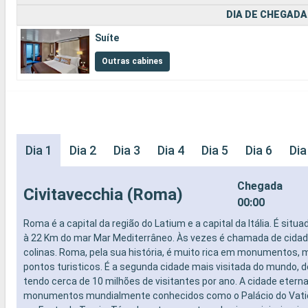
DIA DE CHEGADA
Suíte
Outras cabines
Dia 1
Dia 2
Dia 3
Dia 4
Dia 5
Dia 6
Dia
Chegada
Civitavecchia (Roma)
00:00
Roma é a capital da região do Latium e a capital da Itália. É situa
à 22 Km do mar Mar Mediterrâneo. Às vezes é chamada de cidad
colinas. Roma, pela sua história, é muito rica em monumentos,
pontos turisticos. É a segunda cidade mais visitada do mundo, d
tendo cerca de 10 milhões de visitantes por ano. A cidade etern
monumentos mundialmente conhecidos como o Palácio do Vatic