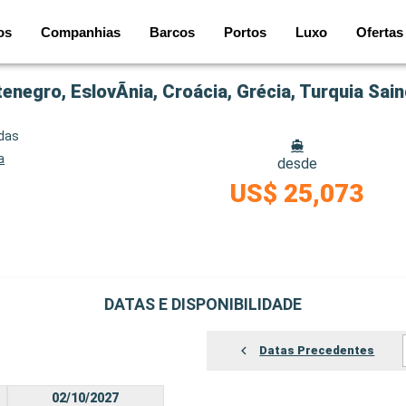
os
Companhias
Barcos
Portos
Luxo
Ofertas
tenegro, EslovÃnia, Croácia, Grécia, Turquia Sai
idas
a
desde
US$ 25,073
DATAS E DISPONIBILIDADE
Datas Precedentes
02/10/2027