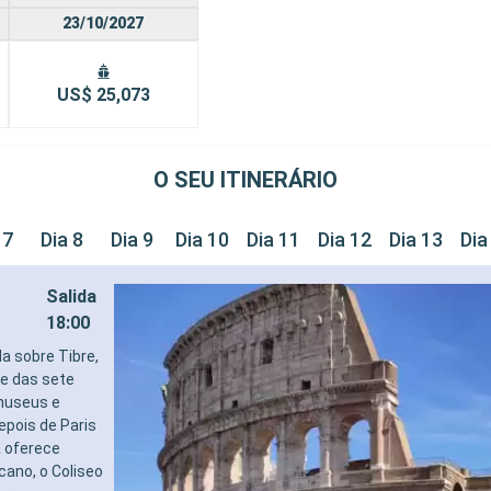
23/10/2027
US$ 25,073
O SEU ITINERÁRIO
 7
Dia 8
Dia 9
Dia 10
Dia 11
Dia 12
Dia 13
Dia
Salida
18:00
da sobre Tibre,
e das sete
 museus e
epois de Paris
a oferece
ano, o Coliseo