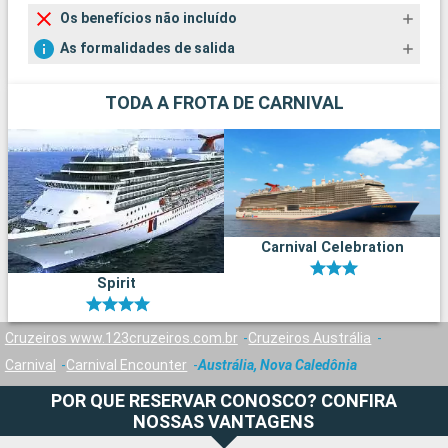
Os benefícios não incluído
As formalidades de salida
TODA A FROTA DE CARNIVAL
Carnival Celebration
Spirit
Cruzeiros www.123cruzeiros.com.br
Cruzeiros Austrália
Carnival
Carnival Encounter
Austrália, Nova Caledônia
POR QUE RESERVAR CONOSCO? CONFIRA
NOSSAS VANTAGENS