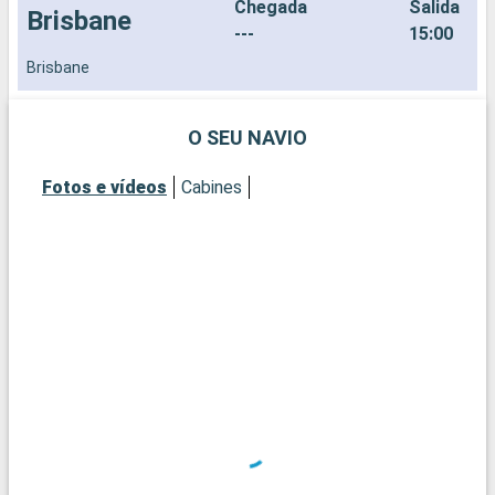
Chegada
Salida
Brisbane
---
15:00
Brisbane
N
O SEU NAVIO
Fotos e vídeos
Cabines