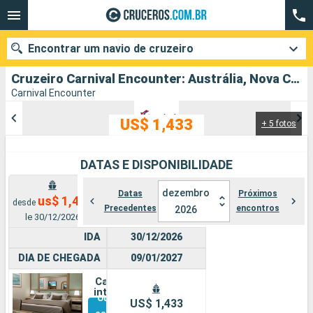
Encontrar um navio de cruzeiro
Cruzeiro Carnival Encounter: Austrália, Nova Caledônia partindo de Brisbane
Carnival Encounter
US$ 1,433
+ 5 fotos
Quando ir?
Data de partida
DATAS E DISPONIBILIDADE
Cidades
Companhias
dezembro
Datas
Próximos
us$ 1,433
desde
Precedentes
encontros
2026
le 30/12/2026
Pesquisar
IDA
30/12/2026
DIA DE CHEGADA
09/01/2027
Cabine
interna
Outras
US$ 1,433