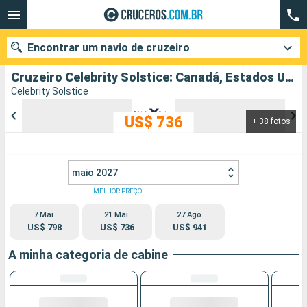
Encontrar um navio de cruzeiro
Cruzeiro Celebrity Solstice: Canadá, Estados Unidos partindo de Vancouver
Celebrity Solstice
US$ 736
+ 38 fotos
Quando ir?
Data de partida
maio 2027
Cidades
Companhias
MELHOR PREÇO
7 Mai.
21 Mai.
27 Ago.
Pesquisar
US$ 798
US$ 736
US$ 941
A minha categoria de cabine