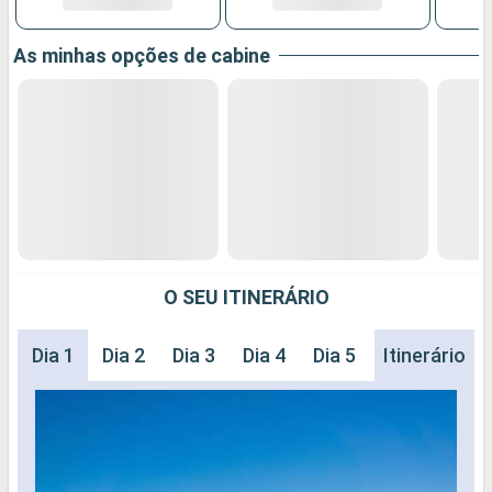
As minhas opções de cabine
O SEU ITINERÁRIO
Dia 1
Dia 2
Dia 3
Dia 4
Dia 5
Dia 6
Itinerário
Dia 