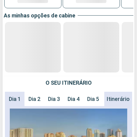
As minhas opções de cabine
O SEU ITINERÁRIO
Dia 1
Dia 2
Dia 3
Dia 4
Dia 5
Dia 6
Itinerário
Dia 