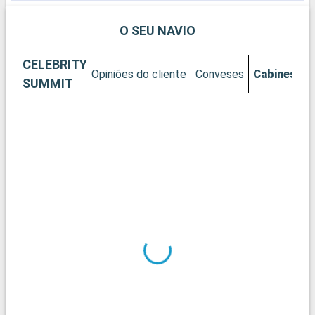
visite o Lettuce Lake Regional Park para relaxar, apreciar a
natureza e curtir. Não deixe de curtir a cidade pelos passeios a
O SEU NAVIO
pé, e você poderá apreciar a bela arquitetura da cidade ou
ainda fazer excursões de barcos de pesca.
CELEBRITY
Opiniões do cliente
Conveses
Cabines
SUMMIT