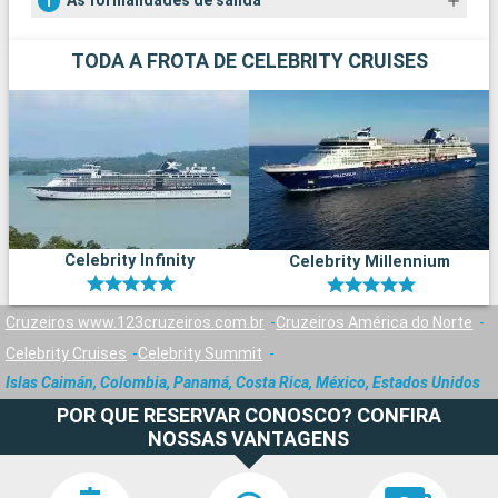
As formalidades de salida
TODA A FROTA DE CELEBRITY CRUISES
Celebrity Infinity
Celebrity Millennium
Cruzeiros www.123cruzeiros.com.br
Cruzeiros América do Norte
Celebrity Cruises
Celebrity Summit
Islas Caimán, Colombia, Panamá, Costa Rica, México, Estados Unidos
POR QUE RESERVAR CONOSCO? CONFIRA
NOSSAS VANTAGENS