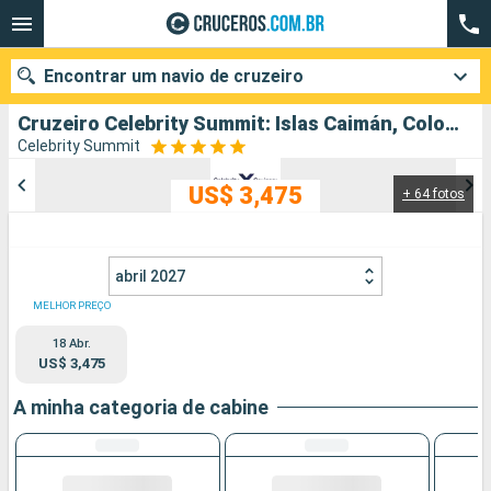
Encontrar um navio de cruzeiro
Cruzeiro Celebrity Summit: Islas Caimán, Colombia, Panamá, Costa Rica, México, Estados Unidos partindo de Tampa
Celebrity Summit
US$ 3,475
+ 64 fotos
Quando ir?
Data de partida
abril 2027
Cidades
Companhias
MELHOR PREÇO
18 Abr.
Pesquisar
US$ 3,475
A minha categoria de cabine