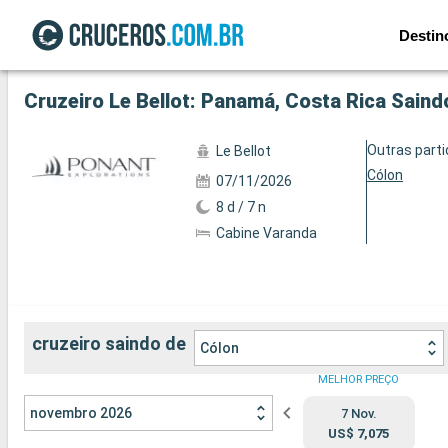
Destin
Ver a 78 fotos
Cruzeiro Le Bellot: Panamá, Costa Rica Saind
Outras part
Le Bellot
Cólon
07/11/2026
8 d / 7 n
Cabine Varanda
cruzeiro saindo de
Cólon
MELHOR PREÇO
novembro 2026
7 Nov.
US$ 7,075