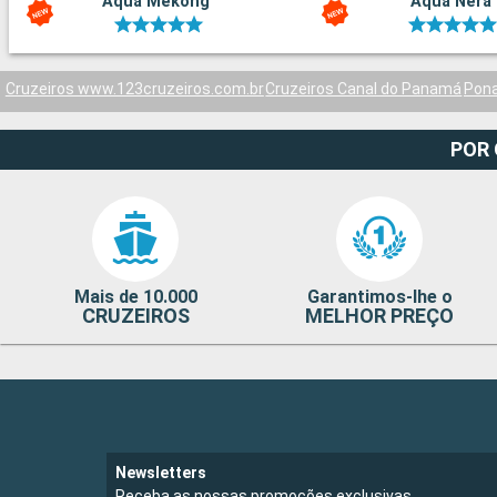
Aqua Mekong
Aqua Nera
Cruzeiros www.123cruzeiros.com.br
Cruzeiros Canal do Panamá
Pon
POR
Mais de 10.000
Garantimos-lhe o
CRUZEIROS
MELHOR PREÇO
Newsletters
Receba as nossas promoções exclusivas