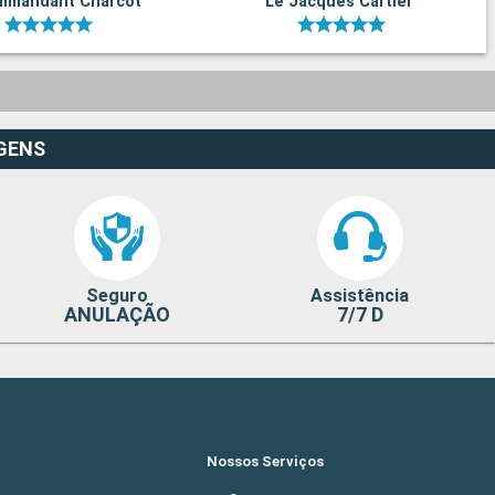
mmandant Charcot
Le Jacques Cartier
GENS
Seguro
Assistência
ANULAÇÃO
7/7 D
Nossos Serviços