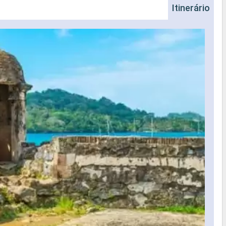
Itinerário
Ilh
San 