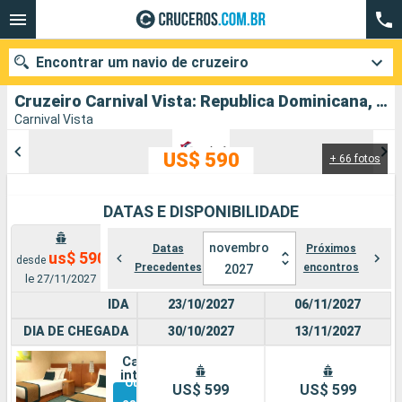
Encontrar um navio de cruzeiro
Cruzeiro Carnival Vista: Republica Dominicana, Bahamas, Estados Unidos partindo de Porto Canaveral
Carnival Vista
US$ 590
+ 66 fotos
Quando ir?
Data de partida
DATAS E DISPONIBILIDADE
Cidades
Companhias
novembro
Datas
Próximos
us$ 590
desde
Precedentes
encontros
2027
le 27/11/2027
Pesquisar
IDA
23/10/2027
06/11/2027
DIA DE CHEGADA
30/10/2027
13/11/2027
Cabine
interna
Outras
US$ 599
US$ 599