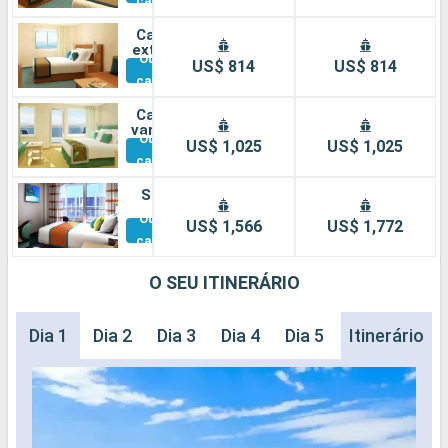
cabines
Cabine
externa
Outras
US$ 814
US$ 814
cabines
Cabine
varanda
Outras
US$ 1,025
US$ 1,025
cabines
Suíte
Outras
US$ 1,566
US$ 1,772
cabines
O SEU ITINERÁRIO
Dia 1
Dia 2
Dia 3
Dia 4
Dia 5
Dia 6
Itinerário
Dia 