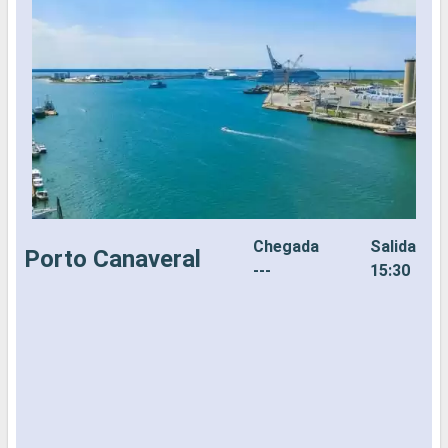
Chegada
Salida
Porto Canaveral
---
15:30
N