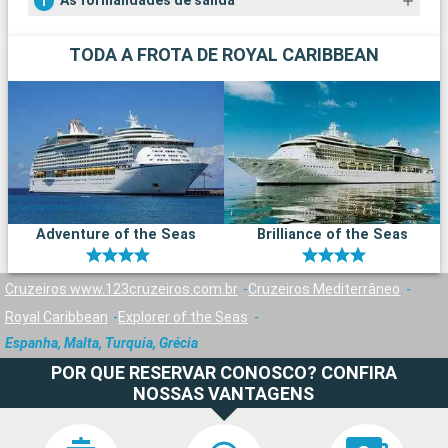
As formalidades de salida
TODA A FROTA DE ROYAL CARIBBEAN
Adventure of the Seas
Brilliance of the Seas
Cruzeiros www.123cruzeiros.com.br
Cruzeiros Mediterrâneo
Royal Caribbean
Explorer of the Seas
Espanha, Malta, Turquia, Grécia
POR QUE RESERVAR CONOSCO? CONFIRA
NOSSAS VANTAGENS