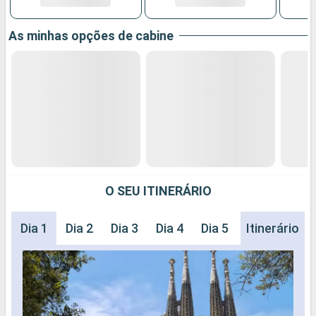
As minhas opções de cabine
O SEU ITINERÁRIO
Dia 1
Dia 2
Dia 3
Dia 4
Dia 5
Dia 6
Itinerário
Dia 