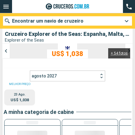
Encontrar um navio de cruzeiro
Cruzeiro Explorer of the Seas: Espanha, Malta, Turquia, Grécia partindo de Barcelona
Explorer of the Seas
US$ 1,038
+ 54 fotos
Quando ir?
Data de partida
agosto 2027
Cidades
Companhias
MELHOR PREÇO
23 Ago.
Pesquisar
US$ 1,038
A minha categoria de cabine