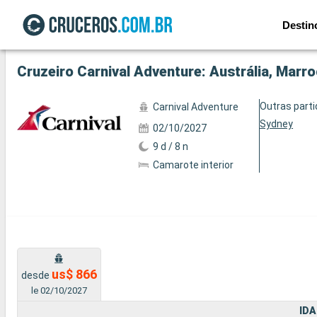
Destin
Ver a 5 fotos
Cruzeiro Carnival Adventure: Austrália, Marr
Outras part
Carnival Adventure
Sydney
02/10/2027
9 d / 8 n
Camarote interior
us$ 866
desde
le 02/10/2027
IDA