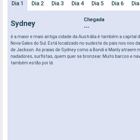
Dia 1
Dia 2
Dia 3
Dia 4
Dia 5
Dia 6
Dia
Chegada
Sydney
---
é a maior e mais antiga cidade da Austrália é também a capital 
Nova Gales do Sul. Está localizado no sudeste do pais nos rios d
de Jackson. As praias de Sydney como a Bondi e Manly atraem m
nadadores, surfistas, quem quer se bronzear. Muito barcos e n
também estão por lá.