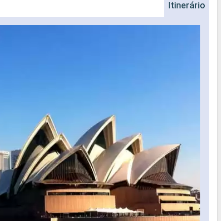
Itinerário
Na
Nave