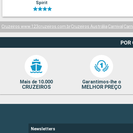
Spirit
Cruzeiros www.123cruzeiros.com.br
Cruzeiros Austrália
Carnival
Carn
POR
Mais de 10.000
Garantimos-lhe o
CRUZEIROS
MELHOR PREÇO
Newsletters