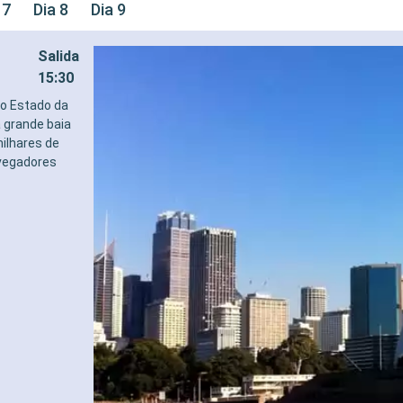
 7
Dia 8
Dia 9
Salida
15:30
do Estado da
a grande baia
ilhares de
avegadores