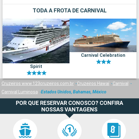
TODA A FROTA DE CARNIVAL
Carnival Celebration
Spirit
Cruzeiros www.123cruzeiros.com.br
Cruzeiros Hawaí
Carnival
Carnival Luminosa
Estados Unidos, Bahamas, México
POR QUE RESERVAR CONOSCO? CONFIRA
NOSSAS VANTAGENS