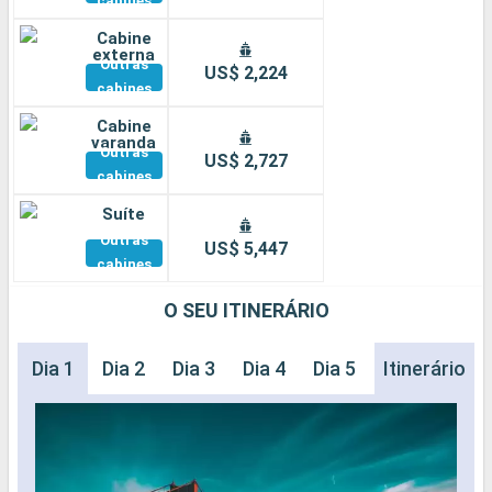
cabines
Cabine
externa
Outras
US$ 2,224
cabines
Cabine
varanda
Outras
US$ 2,727
cabines
Suíte
Outras
US$ 5,447
cabines
O SEU ITINERÁRIO
Dia 1
Dia 2
Dia 3
Dia 4
Dia 5
Dia 6
Itinerário
Dia 