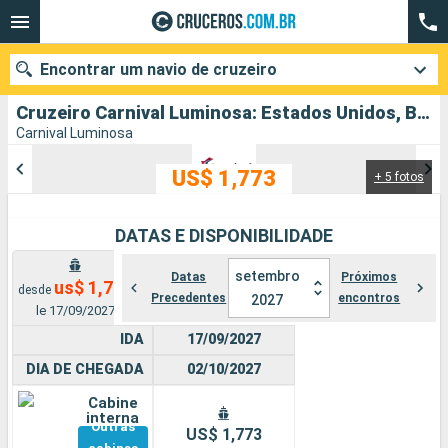
Encontrar um navio de cruzeiro
Cruzeiro Carnival Luminosa: Estados Unidos, Bahamas, México partindo de São Francisco
Carnival Luminosa
US$ 1,773
+ 5 fotos
Quando ir?
Data de partida
DATAS E DISPONIBILIDADE
Cidades
Companhias
setembro
Datas
Próximos
us$ 1,773
desde
Precedentes
encontros
2027
le 17/09/2027
Pesquisar
IDA
17/09/2027
DIA DE CHEGADA
02/10/2027
Cabine
interna
Outras
US$ 1,773