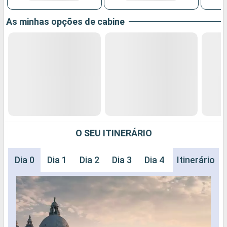
As minhas opções de cabine
O SEU ITINERÁRIO
Dia 0
Dia 1
Dia 2
Dia 3
Dia 4
Dia 5
Itinerário
Dia 