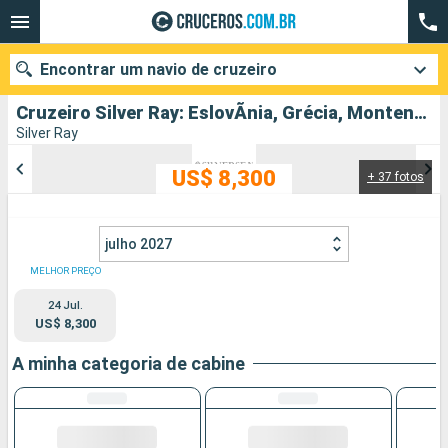
Encontrar um navio de cruzeiro
Cruzeiro Silver Ray: EslovÃnia, Grécia, Montenegro, Itália partindo de Veneza
Silver Ray
US$ 8,300
+ 37 fotos
Quando ir?
Data de partida
julho 2027
Cidades
Companhias
MELHOR PREÇO
24 Jul.
Pesquisar
US$ 8,300
A minha categoria de cabine