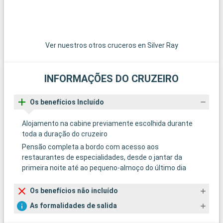
meridional da Europa. Desde cerca de anos, Kotor viu crescer
sensivelmente o número de turistas (Dubrovnik não se
encontra que à uma centena de quilómetros), atraídos e pelas
bocas de Kotor e a velha cidade de Kotor próprio. O património
Ver nuestros otros cruceros en Silver Ray
notável da cidade compreende: a igreja católica Saint-
Tryphon; a igreja ortodoxa Saint-Luc o bastião Gurdić o Lugar
de Armas o palácio Grgurina a igreja Sainte-Marie
INFORMAÇÕES DO CRUZEIRO
Chegada
Salida
Navegação
00:00
00:00
Os benefícios Incluído
Navegação
Alojamento na cabine previamente escolhida durante
Chegada
Salida
Agropoli
toda a duração do cruzeiro
08:00
22:30
Pensão completa a bordo com acesso aos
restaurantes de especialidades, desde o jantar da
Chegada
Salida
Sorrento
primeira noite até ao pequeno-almoço do último dia
08:00
18:00
Os muros de Sorrente elaboram-se fora do mar e expõem
Os benefícios não incluído
todos os encantos. Entre as excursões facultativas, poderá-
As formalidades de salida
se tomar um ferry para Capri, onde o Imperador Tibère
organizava de famosos bacchanales na sua casa de campo