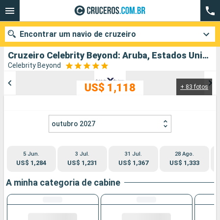
Encontrar um navio de cruzeiro
Cruzeiro Celebrity Beyond: Aruba, Estados Unidos partindo de Miami
Celebrity Beyond
US$ 1,118
+ 83 fotos
Quando ir?
Data de partida
outubro 2027
Cidades
Companhias
5 Jun.
3 Jul.
31 Jul.
28 Ago.
Pesquisar
US$ 1,284
US$ 1,231
US$ 1,367
US$ 1,333
A minha categoria de cabine