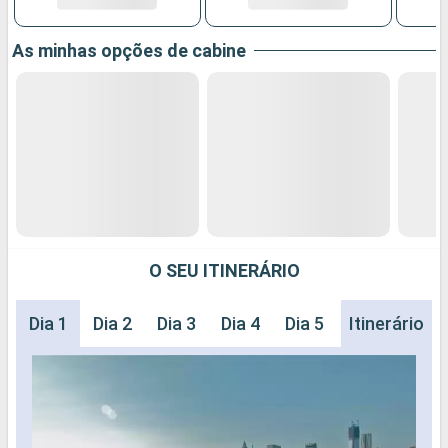
As minhas opções de cabine
O SEU ITINERÁRIO
Dia 1
Dia 2
Dia 3
Dia 4
Dia 5
Dia 6
Itinerário
Dia 