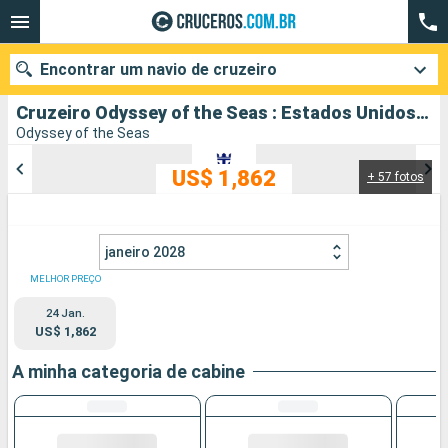
Encontrar um navio de cruzeiro
Cruzeiro Odyssey of the Seas : Estados Unidos, Antigua e Barbuda, Barbados, Santa Lucia partindo de Cape Liberty
Odyssey of the Seas
US$ 1,862
+ 57 fotos
Quando ir?
Data de partida
janeiro 2028
Cidades
Companhias
MELHOR PREÇO
24 Jan.
Pesquisar
US$ 1,862
A minha categoria de cabine