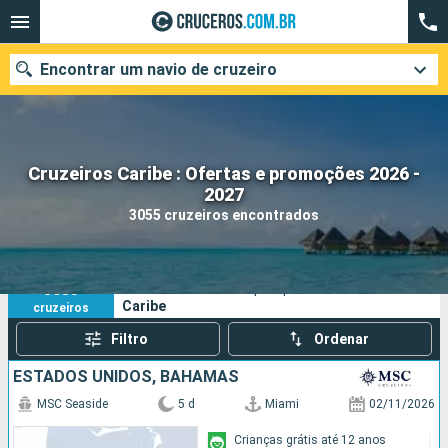
Encontrar um navio de cruzeiro
Cruzeiros Caribe : Ofertas e promoções 2026 -
Quando ir?
2027
3055 cruzeiros encontrados
Data de partida
Cidades
Companhias
3055
Os seus critérios de pesquisa:
Caribe
cruzeiros
Pesquisar
Filtro
Ordenar
ESTADOS UNIDOS, BAHAMAS
MSC Seaside
5 d
Miami
02/11/2026
Crianças grátis até 12 anos