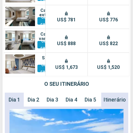
cabines
Cabine
externa
Outras
US$ 781
US$ 776
cabines
Cabine
varanda
Outras
US$ 888
US$ 822
cabines
Suíte
Outras
US$ 1,673
US$ 1,520
cabines
O SEU ITINERÁRIO
Dia 1
Dia 2
Dia 3
Dia 4
Dia 5
Dia 6
Itinerário
Dia 