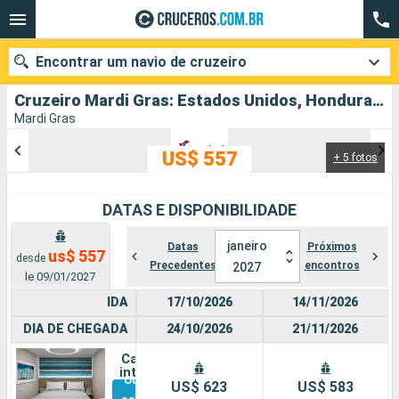
Encontrar um navio de cruzeiro
Cruzeiro Mardi Gras: Estados Unidos, Honduras, México, Bahamas partindo de Porto Canaveral
Mardi Gras
US$ 557
+ 5 fotos
Quando ir?
Data de partida
DATAS E DISPONIBILIDADE
Cidades
Companhias
janeiro
Datas
Próximos
us$ 557
desde
Precedentes
encontros
2027
le 09/01/2027
Pesquisar
IDA
17/10/2026
14/11/2026
DIA DE CHEGADA
24/10/2026
21/11/2026
Cabine
interna
Outras
US$ 623
US$ 583