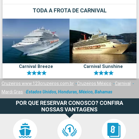
TODA A FROTA DE CARNIVAL
Carnival Breeze
Carnival Sunshine
Cruzeiros www.123cruzeiros.com.br
Cruzeiros México
Carnival
Mardi Gras
Estados Unidos, Honduras, México, Bahamas
POR QUE RESERVAR CONOSCO? CONFIRA
NOSSAS VANTAGENS