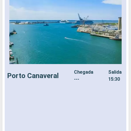
Chegada
Salida
Porto Canaveral
---
15:30
N