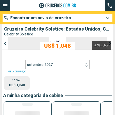
Encontrar um navio de cruzeiro
Cruzeiro Celebrity Solstice: Estados Unidos, Canadá partindo de Vancouver
Celebrity Solstice
US$ 1,048
+ 38 fotos
Quando ir?
Data de partida
setembro 2027
Cidades
Companhias
MELHOR PREÇO
10 Set.
Pesquisar
US$ 1,048
A minha categoria de cabine