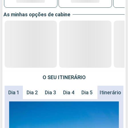
As minhas opções de cabine
O SEU ITINERÁRIO
Dia 1
Dia 2
Dia 3
Dia 4
Dia 5
Dia 6
Itinerário
Dia 