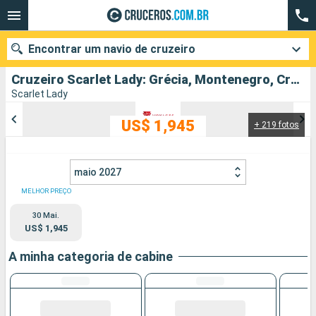
Encontrar um navio de cruzeiro
Cruzeiro Scarlet Lady: Grécia, Montenegro, Croácia, Turquia partindo de Pireu (Atenas)
Scarlet Lady
US$ 1,945
+ 219 fotos
Quando ir?
Data de partida
maio 2027
Cidades
Companhias
MELHOR PREÇO
30 Mai.
Pesquisar
US$ 1,945
A minha categoria de cabine