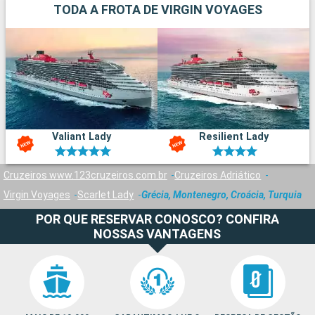
TODA A FROTA DE VIRGIN VOYAGES
Valiant Lady
Resilient Lady
Cruzeiros www.123cruzeiros.com.br
Cruzeiros Adriático
Virgin Voyages
Scarlet Lady
Grécia, Montenegro, Croácia, Turquia
POR QUE RESERVAR CONOSCO? CONFIRA
NOSSAS VANTAGENS