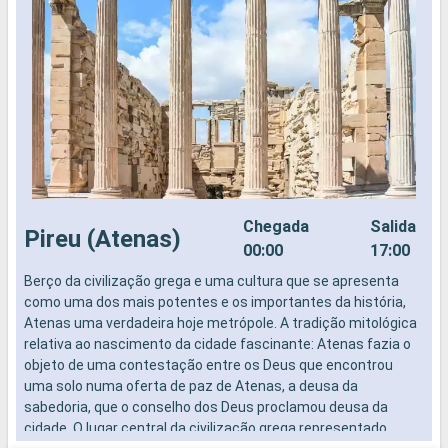
Chegada
Salida
Pireu (Atenas)
00:00
17:00
Berço da civilização grega e uma cultura que se apresenta
S
como uma dos mais potentes e os importantes da história,
f
Atenas uma verdadeira hoje metrópole. A tradição mitológica
S
relativa ao nascimento da cidade fascinante: Atenas fazia o
M
objeto de uma contestação entre os Deus que encontrou
I
uma solo numa oferta de paz de Atenas, a deusa da
a
sabedoria, que o conselho dos Deus proclamou deusa da
d
cidade. O lugar central da civilização grega representado
q