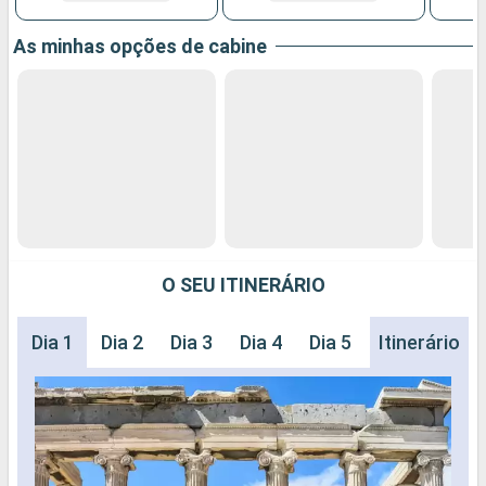
As minhas opções de cabine
O SEU ITINERÁRIO
Dia 1
Dia 2
Dia 3
Dia 4
Dia 5
Dia 6
Itinerário
Dia 