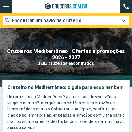
Encontrar um navio de cruzeiro
Cruzeiros Mediterrâneo : Ofertas e promoções
Quando ir?
2026 - 2027
3203 cruzeiros encontrados
Data de partida
Cidades
Companhias
Cruzeiro no Mediterrâneo: o guia para escolher bem
Pesquisar
Um cruzeiro no Mediterr?neo ? a promessa de viver v?rias
viagens numa s?: mergulhar na hist?ria antiga atrav?s de
locais m?ticos como o Coliseu ou a Acr?pole, desfrutar de
dias de sol entre praias, enseadas e almo?os com vista para o
mar, ou simplesmente desfrutar do prazer de viajar num navio
pensado para toda a fam?lia.
ACESSO RÁPIDO