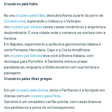
Cruzeiros pela Itália
No seu
cruzeiro pela Itália
, descubra Roma a partir do porto de
Civitavecchia
, explorando o Coliseu e o Vaticano.
Um
cruzeiro por Veneza
revela canais românticos e arquitetura
deslumbrante. É uma cidade onde o romance se mistura com a
história.
Em Nápoles, experimente a autêutica gastronomia italiana e
visite Pompeia, Herculano, Capri e a Costa Amalfitana.
Um
cruzeiro por Gênova
leva você à Riviera Italiana, com
destaque para Portofino. A Sardenha oferece praias
paradisíacas, enquanto a Sícília encanta com sua história e
paisagens.
Cruzeiros pelas ilhas gregas
Em um
cruzeiro pela Grécia
, visite o Parthenon e a Acrópole em
Atenas com um
cruzeiro para Pireu
.
Santorini é um verdadeiro cartão-postal, com casas brancas
nos penhascos e pores do sol inesquecíveis.