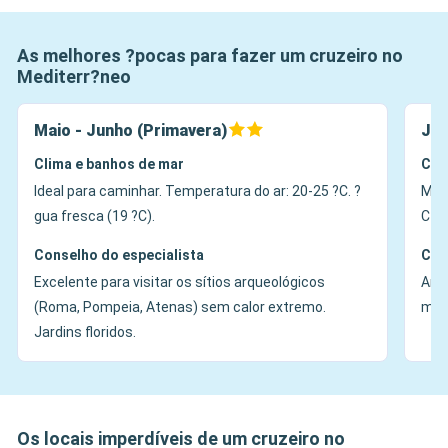
As melhores ?pocas para fazer um cruzeiro no
Mediterr?neo
Maio - Junho (Primavera)
Jul
Clima e banhos de mar
Cli
Ideal para caminhar. Temperatura do ar: 20-25 ?C. ?
Muit
gua fresca (19 ?C).
C+. 
Conselho do especialista
Con
Excelente para visitar os sítios arqueológicos
Ambi
(Roma, Pompeia, Atenas) sem calor extremo.
manh
Jardins floridos.
Os locais imperdíveis de um cruzeiro no