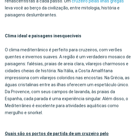
renascentistas a cada passo. Um
cruzeiro pelas ilhas gregas
leva você ao berço da civilização, entre mitologia, história e
paisagens deslumbrantes.
Clima ideal e paisagens inesquecíveis
O clima mediterrânico é perfeito para cruzeiros, com verões
quentes e invernos suaves. A região é um verdadeiro mosaico de
paisagens: falésias, praias de areia clara, vilarejos charmosos e
cidades cheias de história. Na Itália, a Costa Amalfitana
impressiona com vilarejos coloridos nas encostas. Na Grécia, as
águas cristalinas entre as ilhas oferecem um espetáculo único.
Da Provence, com seus campos de lavanda, às praias da
Espanha, cada parada é uma experiência singular. Além disso, o
Mediterrâneo é excelente para atividades aquáticas como
mergulho e snorkel.
Quais são os portos de partida de um cruzeiro pelo