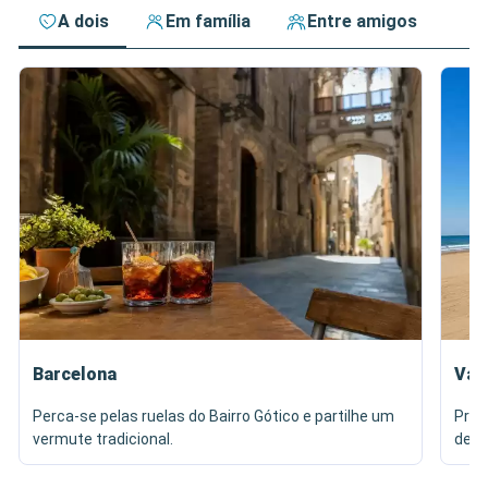
A dois
Em família
Entre amigos
Barcelona
Val
Perca-se pelas ruelas do Bairro Gótico e partilhe um
Prov
vermute tradicional.
de M