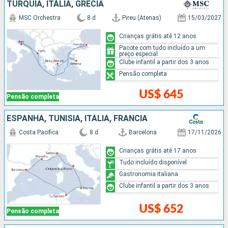
TURQUIA, ITÁLIA, GRÉCIA
MSC Orchestra
8 d
Pireu (Atenas)
15/03/2027
Crianças grátis até 12 anos
Pacote com tudo incluído a um
preço especial
Clube infantil a partir dos 3 anos
Pensão completa
US$ 645
Pensão completa
ESPANHA, TUNÍSIA, ITÁLIA, FRANCIA
Costa Pacifica
8 d
Barcelona
17/11/2026
Crianças grátis até 17 anos
Tudo incluído disponível
Gastronomia italiana
Clube infantil a partir dos 3 anos
US$ 652
Pensão completa