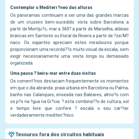
Contemplar o Mediterr?neo das alturas
Os panoramas continuam a ser uma das grandes marcas
de um cruzeiro bem-sucedido: vista sobre Barcelona a
partir de Montju?c, mar a 360? a partir de Marselha, aldeias
brancas em Santorini ou litoral da Riviera a partir de ?ze/M?
naco. Os viajantes apreciam estes miradouros porque
proporcionam uma recorda??o muito visual da escala, sem
exigir necessariamente uma visita longa ou demasiado
organizada.
Uma pausa ? beira-mar entre duas visitas
Os coment?rios destacam frequentemente os momentos
em que o dia abranda: praia urbana em Barcelona ou Palma,
banho nas Calanques, enseada nas Baleares, almo?o com
os p?s na ?gua na Gr?cia. ? esta combina??o de cultura, sol
e tempo livre que confere ? escala o seu car?ter
verdadeiramente mediterr?nico.
Tesouros fora dos circuitos habituais