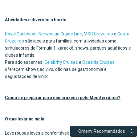
Atividades e diversão a bordo
Royal Caribbean
,
Norwegian Cruise Line
,
MSC Cruzeiros
e
Costa
Cruzeiros
são ideais para famílias, com atividades como
simuladores de Fórmula 1, karaokê, shows, parques aquáticos e
clubes infantis.
Para adolescentes,
Celebrity Cruises
e
Oceania Cruises
oferecem shows ao vivo, oficinas de gastronomia e
degustações de vinho.
Como se preparar para seu cruzeiro pelo Mediterrâneo?
O que levar na mala
Ordem: Recomendados
Leve roupas leves e confortáveis para o dia, e roupas casuais