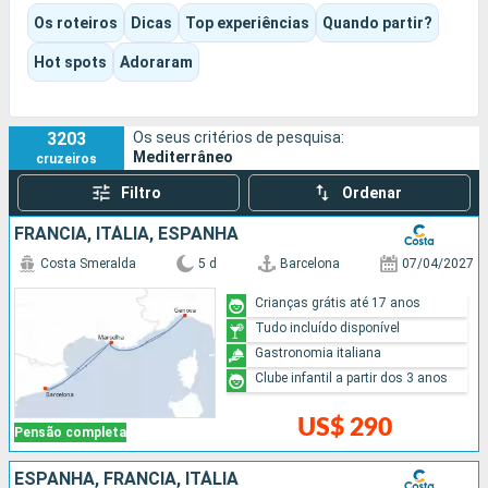
Consoante o itiner?rio e o navio escolhidos, a experi?ncia pode
Os roteiros
Dicas
Top experiências
Quando partir?
ser cultural, gastron?mica, balnear ou decididamente
orientada para o entretenimento. Piscinas, espet?culos,
Hot spots
Adoraram
anima??o, momentos de descanso ou visitas a grandes
atra??es: cada um pode encontrar o seu pr?prio ritmo.
3203
Os seus critérios de pesquisa:
Mediterrâneo
cruzeiros
Filtro
Ordenar
FRANCIA, ITÁLIA, ESPANHA
Costa Smeralda
5 d
Barcelona
07/04/2027
Crianças grátis até 17 anos
Tudo incluído disponível
Gastronomia italiana
Clube infantil a partir dos 3 anos
US$ 290
Pensão completa
ESPANHA, FRANCIA, ITÁLIA