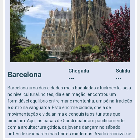
Chegada
Salida
Barcelona
---
---
Barcelona uma das cidades mais badaladas atualmente, seja
N
no nivel cultural, noites, dia e animação, encontrou um
e
formidável equilíbrio entre mar e montanha: um pé na tradição
e
e outro na vanguarda. Esta enorme cidade, cheia de
M
movimentação e vida anima e conquista os turistas que
b
circulam. Aqui, as casas de Gaudí coabitam pacificamente
d
com a arquitectura gótica, os jovens dançam no sábado
a
antes de se jogarem nas boites modernas. A vida organiza-se
c