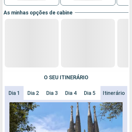
As minhas opções de cabine
O SEU ITINERÁRIO
Dia 1
Dia 2
Dia 3
Dia 4
Dia 5
Dia 6
Itinerário
Dia 