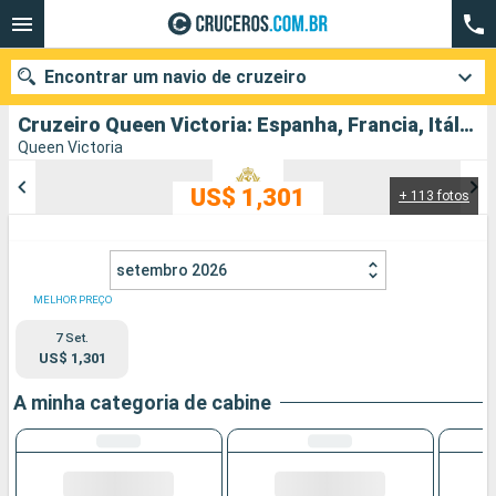
Encontrar um navio de cruzeiro
Cruzeiro Queen Victoria: Espanha, Francia, Itália partindo de Barcelona
Queen Victoria
US$ 1,301
+ 113 fotos
Quando ir?
Data de partida
setembro 2026
Cidades
Companhias
MELHOR PREÇO
7 Set.
Pesquisar
US$ 1,301
A minha categoria de cabine