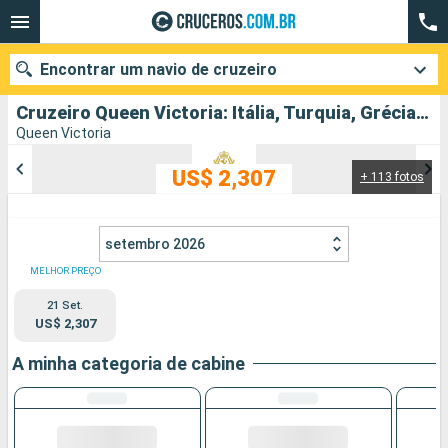
Encontrar um navio de cruzeiro
Cruzeiro Queen Victoria: Itália, Turquia, Grécia partindo de Civitavecchia (Roma)
Queen Victoria
US$ 2,307
+ 113 fotos
Quando ir?
Data de partida
setembro 2026
Cidades
Companhias
MELHOR PREÇO
21 Set.
Pesquisar
US$ 2,307
A minha categoria de cabine