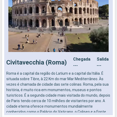
Chegada
Salida
Civitavecchia (Roma)
---
---
Roma é a capital da região do Latium e a capital da Itália. É
A
situada sobre Tibre, à 22 Km do mar Mar Mediterrâneo. Às
c
vezes é chamada de cidade das sete colinas. Roma, pela sua
j
história, é muito rica em monumentos, museus e pontos
e
turisticos. É a segunda cidade mais visitada do mundo, depois
h
de Paris tendo cerca de 10 milhões de visitantes por ano. A
a
cidade eterna oferece monumentos mundialmente
h
conhecidos como o Palácio do Vaticano, o Coliseo e a Fonte