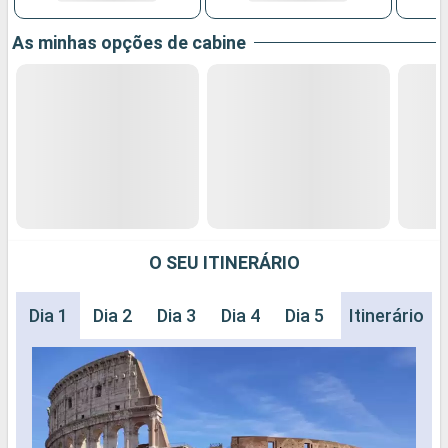
As minhas opções de cabine
O SEU ITINERÁRIO
Dia 1
Dia 2
Dia 3
Dia 4
Dia 5
Dia 6
Itinerário
Dia 