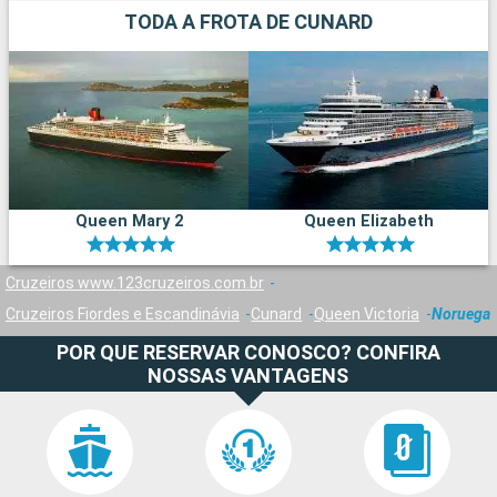
TODA A FROTA DE CUNARD
Queen Mary 2
Queen Elizabeth
Cruzeiros www.123cruzeiros.com.br
Cruzeiros Fiordes e Escandinávia
Cunard
Queen Victoria
Noruega
POR QUE RESERVAR CONOSCO? CONFIRA
NOSSAS VANTAGENS