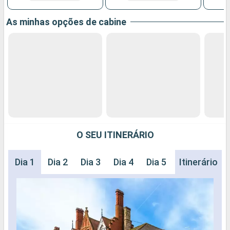
As minhas opções de cabine
O SEU ITINERÁRIO
Dia 1
Dia 2
Dia 3
Dia 4
Dia 5
Dia 6
Itinerário
Dia 