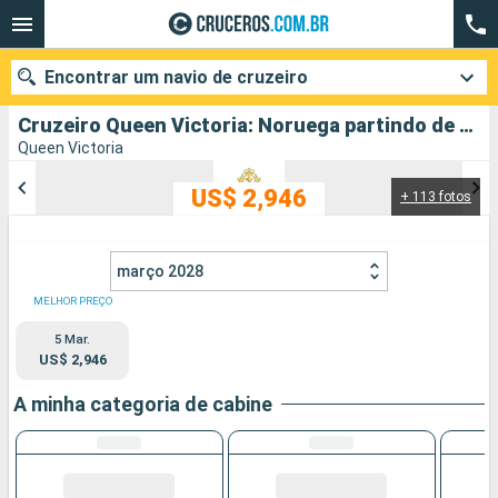
Encontrar um navio de cruzeiro
Cruzeiro Queen Victoria: Noruega partindo de Southampton
Queen Victoria
US$ 2,946
+ 113 fotos
Quando ir?
Data de partida
março 2028
Cidades
Companhias
MELHOR PREÇO
5 Mar.
Pesquisar
US$ 2,946
A minha categoria de cabine