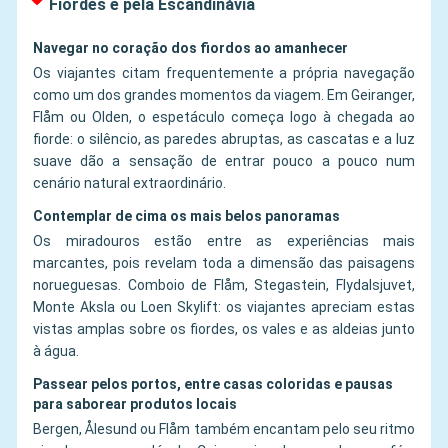
Fiordes e pela Escandinávia
Navegar no coração dos fiordos ao amanhecer
Os viajantes citam frequentemente a própria navegação
como um dos grandes momentos da viagem. Em Geiranger,
Flåm ou Olden, o espetáculo começa logo à chegada ao
fiorde: o silêncio, as paredes abruptas, as cascatas e a luz
suave dão a sensação de entrar pouco a pouco num
cenário natural extraordinário.
Contemplar de cima os mais belos panoramas
Os miradouros estão entre as experiências mais
marcantes, pois revelam toda a dimensão das paisagens
norueguesas. Comboio de Flåm, Stegastein, Flydalsjuvet,
Monte Aksla ou Loen Skylift: os viajantes apreciam estas
vistas amplas sobre os fiordes, os vales e as aldeias junto
à água.
Passear pelos portos, entre casas coloridas e pausas
para saborear produtos locais
Bergen, Ålesund ou Flåm também encantam pelo seu ritmo