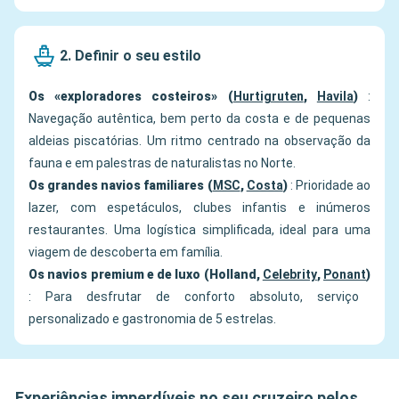
2. Definir o seu estilo
Os «exploradores costeiros» (
Hurtigruten
,
Havila
)
:
Navegação autêntica, bem perto da costa e de pequenas
aldeias piscatórias. Um ritmo centrado na observação da
fauna e em palestras de naturalistas no Norte.
Os grandes navios familiares (
MSC
,
Costa
)
: Prioridade ao
lazer, com espetáculos, clubes infantis e inúmeros
restaurantes. Uma logística simplificada, ideal para uma
viagem de descoberta em família.
Os navios premium e de luxo (Holland,
Celebrity
,
Ponant
)
: Para desfrutar de conforto absoluto, serviço
personalizado e gastronomia de 5 estrelas.
Experiências imperdíveis no seu cruzeiro pelos