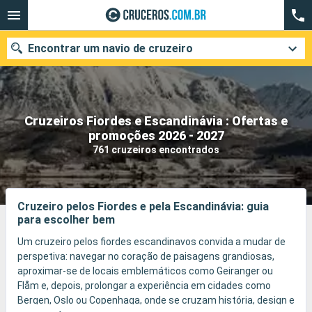
Encontrar um navio de cruzeiro
Cruzeiros Fiordes e Escandinávia : Ofertas e
Quando ir?
promoções 2026 - 2027
761 cruzeiros encontrados
Data de partida
Cidades
Companhias
Cruzeiro pelos Fiordes e pela Escandinávia: guia
para escolher bem
Pesquisar
Um cruzeiro pelos fiordes escandinavos convida a mudar de
perspetiva: navegar no coração de paisagens grandiosas,
aproximar-se de locais emblemáticos como Geiranger ou
Flåm e, depois, prolongar a experiência em cidades como
Bergen, Oslo ou Copenhaga, onde se cruzam história, design e