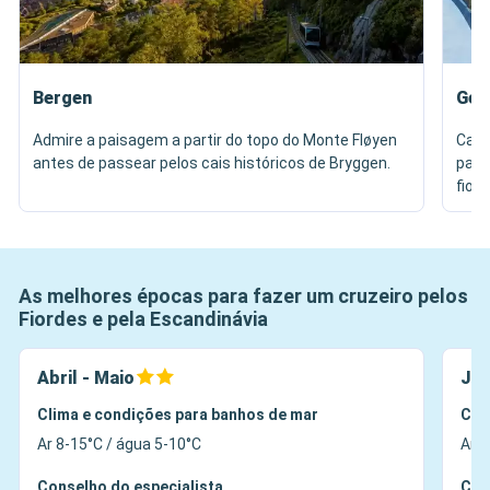
Bergen
Gei
Admire a paisagem a partir do topo do Monte Fløyen
Capt
antes de passear pelos cais históricos de Bryggen.
part
fiord
As melhores épocas para fazer um cruzeiro pelos
Fiordes e pela Escandinávia
Abril - Maio
Jun
Clima e condições para banhos de mar
Cli
Ar 8-15°C / água 5-10°C
Ar 1
Conselho do especialista
Con