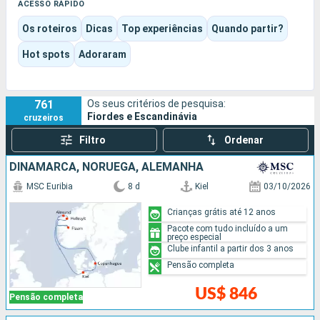
o estilo de vida nórdico.
ACESSO RÁPIDO
Aqui, a viagem alterna entre contemplação, descobertas
Os roteiros
Dicas
Top experiências
Quando partir?
culturais e o prazer de estar a bordo, com navios que tanto
podem privilegiar a exploração como o conforto das famílias.
Hot spots
Adoraram
Cada itinerário cria, assim, um equilíbrio único entre natureza
em estado puro, ambiente tranquilo e escalas inspiradoras.
761
Os seus critérios de pesquisa:
Fiordes e Escandinávia
cruzeiros
Filtro
Ordenar
DINAMARCA, NORUEGA, ALEMANHA
MSC Euribia
8 d
Kiel
03/10/2026
Crianças grátis até 12 anos
Pacote com tudo incluído a um
preço especial
Clube infantil a partir dos 3 anos
Pensão completa
US$ 846
Pensão completa