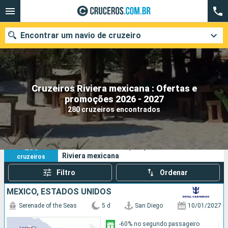
Encontrar um navio de cruzeiro
Cruzeiros Riviera mexicana : Ofertas e
Quando ir?
promoções 2026 - 2027
280 cruzeiros encontrados
Data de partida
Cidades
Companhias
280
Os seus critérios de pesquisa:
Riviera mexicana
cruzeiros
Pesquisar
Filtro
Ordenar
MÉXICO, ESTADOS UNIDOS
Serenade of the Seas
5 d
San Diego
10/01/2027
-60% no segundo passageiro