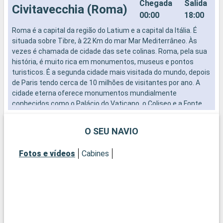
Chegada
Salida
Civitavecchia (Roma)
00:00
18:00
Roma é a capital da região do Latium e a capital da Itália. É
situada sobre Tibre, à 22 Km do mar Mar Mediterrâneo. Às
vezes é chamada de cidade das sete colinas. Roma, pela sua
história, é muito rica em monumentos, museus e pontos
turisticos. É a segunda cidade mais visitada do mundo, depois
de Paris tendo cerca de 10 milhões de visitantes por ano. A
cidade eterna oferece monumentos mundialmente
conhecidos como o Palácio do Vaticano, o Coliseo e a Fonte
de Trevis. Túmulos etruscos, templos imperiais, igrejas
romanas medievais, palácios da Renascenca, basílicas
O SEU NAVIO
barrocas. São séculos de historia que maravilham os olhos do
visitante. Vocês terão certamente um passeio rico em
Fotos e vídeos
Cabines
experiências e descobertas.
Chegada
Salida
Salerno
09:00
18:00
Em Salerno pode-se visitar o conjunto do sítio arqueológico de
Pompeï que foi conservado perfeitamente sob uma camada
de lapillis e de cinzas. Se pode admirar as lojas, os templos