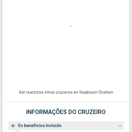
antigos, as casas aristocrtaes encontrados nas escavações
de 1700. A cidade Salerno nos presenteia com o Paestum,
complexo arqueológico conservado de templos consagrados
do Magna Grécia. Eles continuem uma vista panorâmica ao
longo da famosa Costa Amalfitaine e a Catedral
Ver nuestros otros cruceros en Seabourn Ovation
INFORMAÇÕES DO CRUZEIRO
Os benefícios Incluído