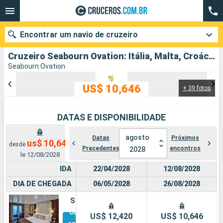
Encontrar um navio de cruzeiro
Cruzeiro Seabourn Ovation: Itália, Malta, Croácia, Montenegro, Grécia partindo de Civitavecchia (Roma)
Seabourn Ovation
US$ 10,646
+ 39 fotos
Quando ir?
Data de partida
DATAS E DISPONIBILIDADE
Cidades
Companhias
agosto
Datas
Próximos
us$ 10,646
desde
Precedentes
encontros
2028
le 12/08/2028
Pesquisar
IDA
22/04/2028
12/08/2028
DIA DE CHEGADA
06/05/2028
26/08/2028
Suíte
Outras
US$ 12,420
US$ 10,646