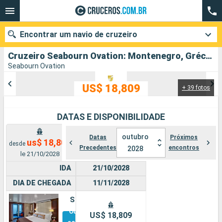
Encontrar um navio de cruzeiro
Cruzeiro Seabourn Ovation: Montenegro, Grécia, Croácia, EslovÃnia, Malta, Itália partindo de Dubrovnik
Seabourn Ovation
US$ 18,809
+ 39 fotos
Quando ir?
Data de partida
DATAS E DISPONIBILIDADE
Cidades
Companhias
outubro
Datas
Próximos
us$ 18,809
desde
Precedentes
encontros
2028
le 21/10/2028
Pesquisar
IDA
21/10/2028
DIA DE CHEGADA
11/11/2028
Suíte
Outras
US$ 18,809