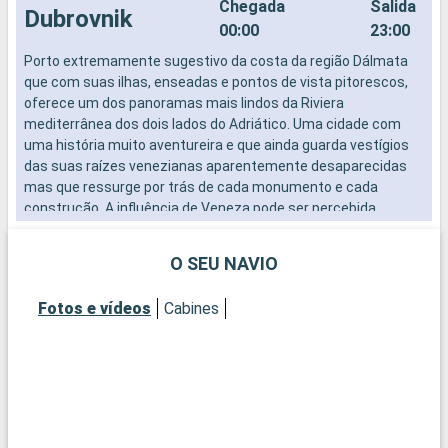
Chegada
Salida
Dubrovnik
00:00
23:00
Porto extremamente sugestivo da costa da região Dálmata
que com suas ilhas, enseadas e pontos de vista pitorescos,
oferece um dos panoramas mais lindos da Riviera
mediterrânea dos dois lados do Adriático. Uma cidade com
uma história muito aventureira e que ainda guarda vestígios
das suas raízes venezianas aparentemente desaparecidas
mas que ressurge por trás de cada monumento e cada
construção. A influência de Veneza pode ser percebida
fortemente na história da cidade: Dubrovnik contribuiu para
todos os sucessos do Sérénissime no Adriático. Dubrovnik é
O SEU NAVIO
cheia de cantos pitorescos construídos sobre a colina, a
serem descobertos e hoje vive basicamente do turismo e do
Fotos e vídeos
Cabines
comércio, a indústria leve e transporte marítimo com o seu
porto, um dos mais dinâmicos do Mar Mediterrâneo.
Chegada
Salida
Kotor
07:00
18:00
Kotor é uma cidade do sudoeste do Montenegro. A velha
cidade de Kotor, cercado de um impressionante muralha de