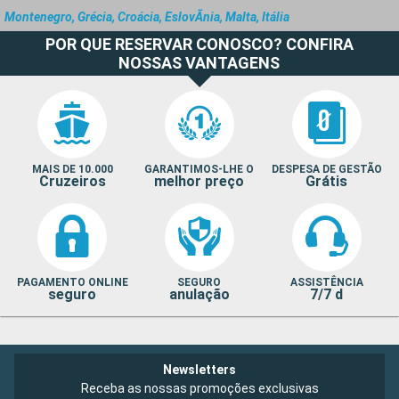
Montenegro, Grécia, Croácia, EslovÃnia, Malta, Itália
POR QUE RESERVAR CONOSCO? CONFIRA
NOSSAS VANTAGENS
MAIS DE 10.000
GARANTIMOS-LHE O
DESPESA DE GESTÃO
Cruzeiros
melhor preço
Grátis
PAGAMENTO ONLINE
SEGURO
ASSISTÊNCIA
seguro
anulação
7/7 d
Newsletters
Receba as nossas promoções exclusivas