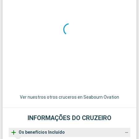
defesa, particularmente é preservada bem e classificada por
UNESCO sobre a lista do património mundial. Entre 1420 e
1797, Kotor e os seus arredores dependiam de Veneza. Esta
influência veneziano observa-se particularmente na estrutura
e a arquitectura da cidade. As bocas de Kotor (?Boka
Kotorska?) que se abrem sobre o mar Adriático, são fjord mais
meridional da Europa. Desde cerca de anos, Kotor viu crescer
sensivelmente o número de turistas (Dubrovnik não se
encontra que à uma centena de quilómetros), atraídos e pelas
bocas de Kotor e a velha cidade de Kotor próprio. O património
notável da cidade compreende: a igreja católica Saint-
Tryphon; a igreja ortodoxa Saint-Luc o bastião Gurdić o Lugar
de Armas o palácio Grgurina a igreja Sainte-Marie
Ver nuestros otros cruceros en Seabourn Ovation
INFORMAÇÕES DO CRUZEIRO
Os benefícios Incluído