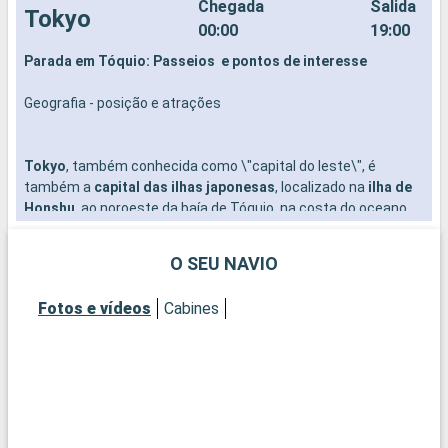
Chegada
Salida
Tokyo
00:00
19:00
Parada em Tóquio: Passeios e pontos de interesse
Geografia - posição e atrações
Tokyo
, também conhecida como \"capital do leste\", é
também a
capital das ilhas japonesas
, localizado na
ilha de
Honshu
, ao noroeste da baía de Tóquio, na costa do oceano
Pacífico. Classificada entre as cidades mais populosas da
Ásia, é o lar de belos edifícios que se destacam como o
O SEU NAVIO
Skytree, o edifício mais alto do país, e também a torre de
comunicações mais alta de onde os turistas desfrute a
Fotos e vídeos
Cabines
melhor vista panorâmica de
Tóquio
. O edifício inclui
restaurantes, lojas e um aquário. De madrugada, ele se enche
de cor azul ou roxa pálida, uma beleza incomparável.
Cultura e Gastronomia