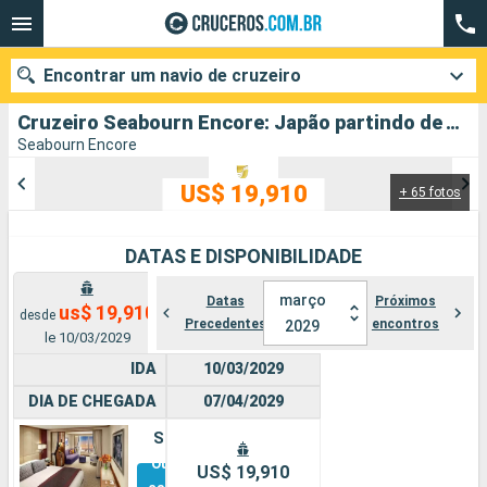
Encontrar um navio de cruzeiro
Cruzeiro Seabourn Encore: Japão partindo de Tokyo
Seabourn Encore
US$ 19,910
+ 65 fotos
Quando ir?
Data de partida
DATAS E DISPONIBILIDADE
Cidades
Companhias
março
Datas
Próximos
us$ 19,910
desde
Precedentes
encontros
2029
le 10/03/2029
Pesquisar
IDA
10/03/2029
DIA DE CHEGADA
07/04/2029
Suíte
Outras
US$ 19,910