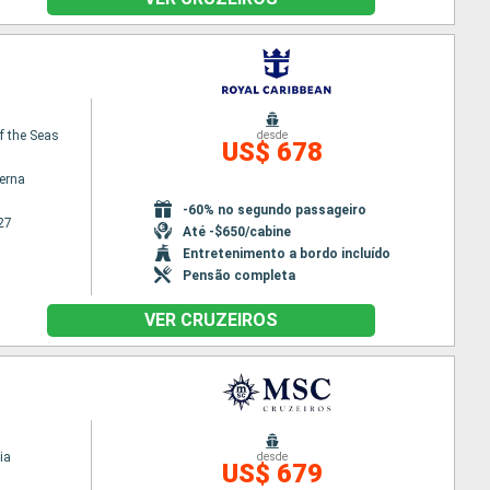
f the Seas
desde
US$ 678
terna
-60% no segundo passageiro
27
Até -$650/cabine
Entretenimento a bordo incluído
Pensão completa
VER CRUZEIROS
ia
desde
US$ 679