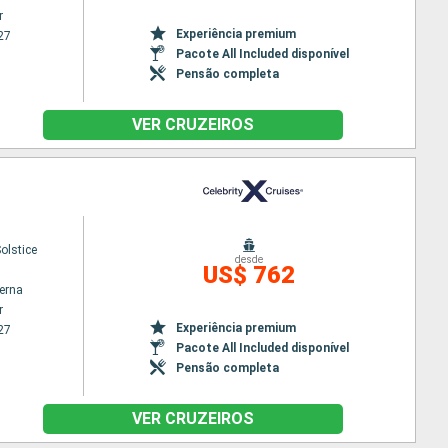
r
Experiência premium
27
Pacote All Included disponível
Pensão completa
VER CRUZEIROS
Solstice
desde
US$ 762
terna
r
Experiência premium
27
Pacote All Included disponível
Pensão completa
VER CRUZEIROS