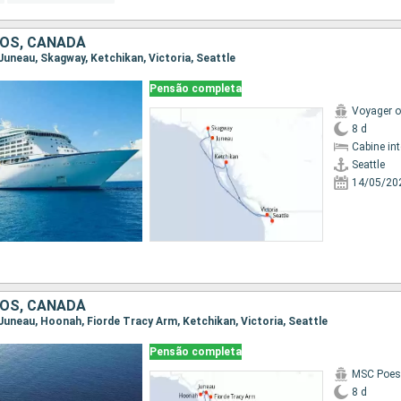
OS, CANADÁ
, Juneau, Skagway, Ketchikan, Victoria, Seattle
Pensão completa
Voyager o
8 d
Cabine in
Seattle
14/05/20
OS, CANADÁ
, Juneau, Hoonah, Fiorde Tracy Arm, Ketchikan, Victoria, Seattle
Pensão completa
MSC Poes
8 d