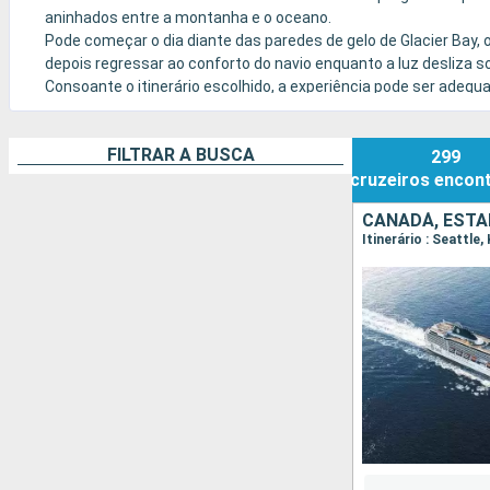
aninhados entre a montanha e o oceano.
Pode começar o dia diante das paredes de gelo de Glacier Bay, 
depois regressar ao conforto do navio enquanto a luz desliza 
Consoante o itinerário escolhido, a experiência pode ser adequ
requintada, a bordo de um navio com um serviço cuidado.
FILTRAR A BUSCA
299
cruzeiros
encon
CANADÁ, ESTA
Itinerário : Seattle