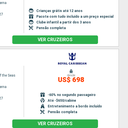
terna
Crianças grátis até 12 anos
27
Pacote com tudo incluído a um preço especial
Clube infantil a partir dos 3 anos
Pensão completa
VER CRUZEIROS
f the Seas
desde
US$ 698
terna
-60% no segundo passageiro
27
Até -$650/cabine
Entretenimento a bordo incluído
Pensão completa
VER CRUZEIROS