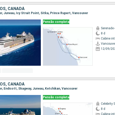
OS, CANADÁ
er, Juneau, Icy Strait Point, Sitka, Prince Rupert, Vancouver
Pensão completa
Serenade 
8 d
Cabine in
Vancouve
12/09/20
OS, CANADÁ
ver, Endicott, Skagway, Juneau, Ketchikan, Vancouver
Pensão completa
Celebrity
8 d
Cabine in