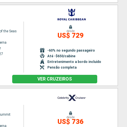
of the Seas
desde
US$ 729
terna
r
-60% no segundo passageiro
27
Até -$650/cabine
Entretenimento a bordo incluído
Pensão completa
VER CRUZEIROS
 Summit
desde
US$ 736
terna