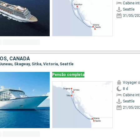
Cabine in
Seattle
31/05/20
OS, CANADÁ
, Juneau, Skagway, Sitka, Victoria, Seattle
Pensão completa
Voyager o
8 d
Cabine in
Seattle
21/05/20