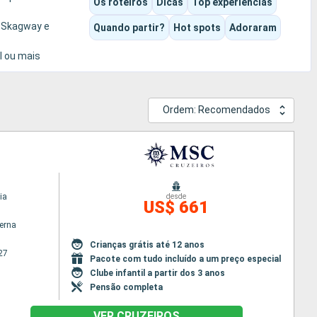
Os roteiros
Dicas
Top experiências
m Skagway e
Quando partir?
Hot spots
Adoraram
l ou mais
Ordem: Recomendados
ia
desde
US$ 661
terna
Crianças grátis até 12 anos
27
Pacote com tudo incluído a um preço especial
Clube infantil a partir dos 3 anos
Pensão completa
VER CRUZEIROS