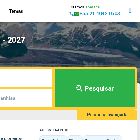
Estamos
abertos
Temas
+55 21 4042 0503
 - 2027
Pesquisar
anhias
Pesquisa avançada
ACESSO RÁPIDO
e pioneiros