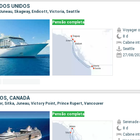
DOS UNIDOS
, Juneau, Skagway, Endicott, Victoria, Seattle
Pensão completa
Voyager o
8 d
Cabine in
Seattle
27/08/20
OS, CANADÁ
er, Sitka, Juneau, Victory Point, Prince Rupert, Vancouver
Pensão completa
Serenade 
8 d
Cabine in