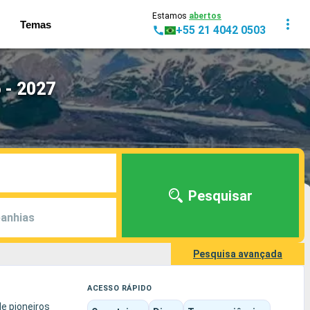
Estamos
abertos
Temas
+55 21 4042 0503
 - 2027
Pesquisar
anhias
Pesquisa avançada
ACESSO RÁPIDO
e pioneiros