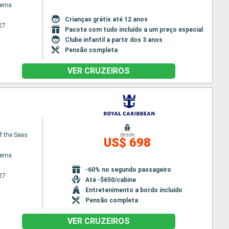
terna
Crianças grátis até 12 anos
27
Pacote com tudo incluído a um preço especial
Clube infantil a partir dos 3 anos
Pensão completa
VER CRUZEIROS
f the Seas
desde
US$ 698
terna
-60% no segundo passageiro
27
Até -$650/cabine
Entretenimento a bordo incluído
Pensão completa
VER CRUZEIROS