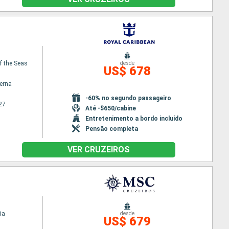
f the Seas
desde
US$ 678
terna
-60% no segundo passageiro
27
Até -$650/cabine
Entretenimento a bordo incluído
Pensão completa
VER CRUZEIROS
ia
desde
US$ 679