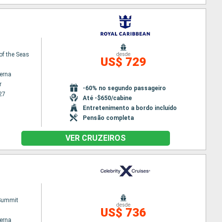
of the Seas
desde
US$ 729
terna
r
-60% no segundo passageiro
27
Até -$650/cabine
Entretenimento a bordo incluído
Pensão completa
VER CRUZEIROS
 Summit
desde
US$ 736
terna