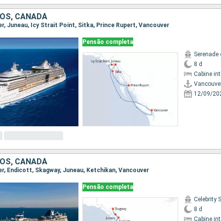
OS, CANADÁ
er, Juneau, Icy Strait Point, Sitka, Prince Rupert, Vancouver
Pensão completa
Serenade 
8 d
Cabine in
Vancouve
12/09/20
OS, CANADÁ
ver, Endicott, Skagway, Juneau, Ketchikan, Vancouver
Pensão completa
Celebrity
8 d
Cabine in