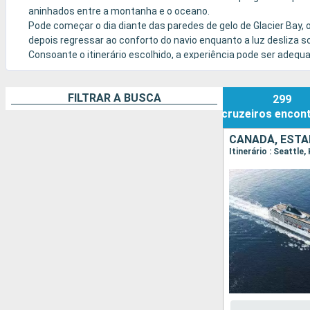
aninhados entre a montanha e o oceano.
Pode começar o dia diante das paredes de gelo de Glacier Bay, 
depois regressar ao conforto do navio enquanto a luz desliza 
Consoante o itinerário escolhido, a experiência pode ser adequ
requintada, a bordo de um navio com um serviço cuidado.
FILTRAR A BUSCA
299
cruzeiros
encon
CANADÁ, ESTA
Itinerário : Seattle