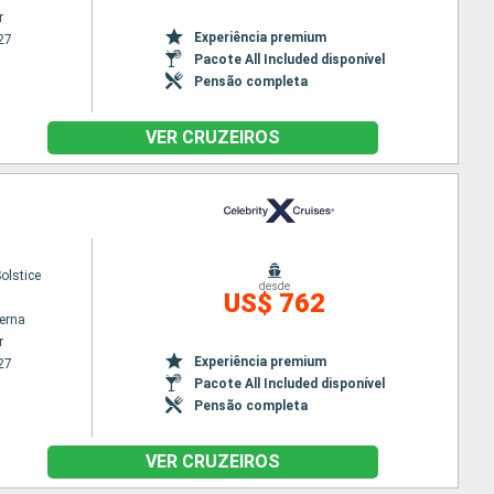
r
Experiência premium
27
Pacote All Included disponível
Pensão completa
VER CRUZEIROS
Solstice
desde
US$ 762
terna
r
Experiência premium
27
Pacote All Included disponível
Pensão completa
VER CRUZEIROS