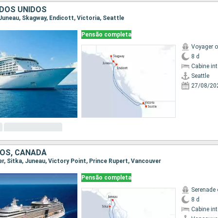
DOS UNIDOS
, Juneau, Skagway, Endicott, Victoria, Seattle
Pensão completa
Voyager o
8 d
Cabine in
Seattle
27/08/20
OS, CANADÁ
er, Sitka, Juneau, Victory Point, Prince Rupert, Vancouver
Pensão completa
Serenade 
8 d
Cabine in