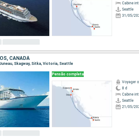
Cabine in
Seattle
31/05/20
OS, CANADÁ
, Juneau, Skagway, Sitka, Victoria, Seattle
Pensão completa
Voyager o
8 d
Cabine in
Seattle
21/05/20