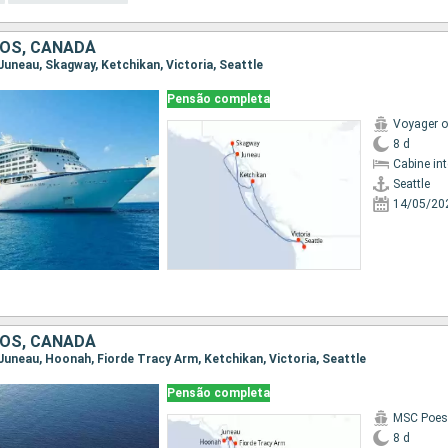
OS, CANADÁ
, Juneau, Skagway, Ketchikan, Victoria, Seattle
Pensão completa
Voyager o
8 d
Cabine in
Seattle
14/05/20
OS, CANADÁ
, Juneau, Hoonah, Fiorde Tracy Arm, Ketchikan, Victoria, Seattle
Pensão completa
MSC Poes
8 d