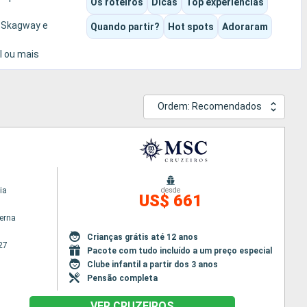
Os roteiros
Dicas
Top experiências
m Skagway e
Quando partir?
Hot spots
Adoraram
l ou mais
Ordem: Recomendados
ia
desde
US$ 661
terna
Crianças grátis até 12 anos
27
Pacote com tudo incluído a um preço especial
Clube infantil a partir dos 3 anos
Pensão completa
VER CRUZEIROS