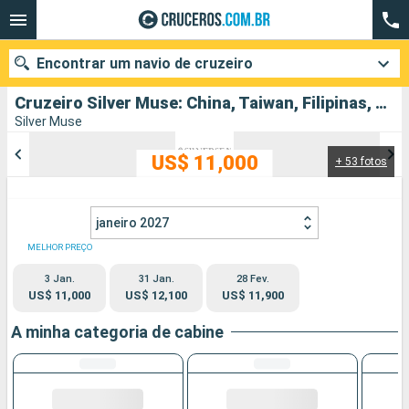
Encontrar um navio de cruzeiro
Cruzeiro Silver Muse: China, Taiwan, Filipinas, Malásia, Singapura partindo de Hong Kong
Silver Muse
US$ 11,000
+ 53 fotos
Quando ir?
Data de partida
janeiro 2027
Cidades
Companhias
MELHOR PREÇO
3 Jan.
31 Jan.
28 Fev.
Pesquisar
US$ 11,000
US$ 12,100
US$ 11,900
A minha categoria de cabine