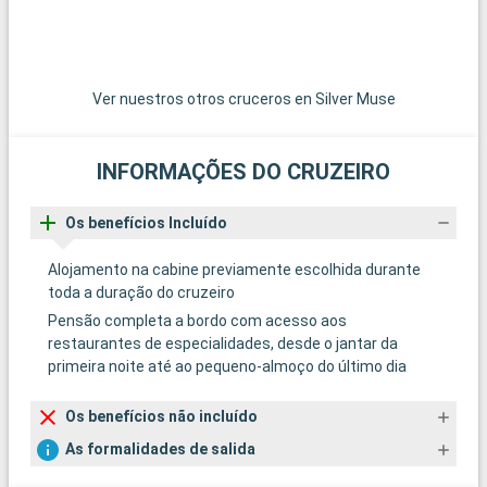
Sandakan
Chegada
Salida
Kota Kinabalu
07:00
19:00
Kota Kinabalu
Ver nuestros otros cruceros en Silver Muse
Chegada
Salida
Singapura
07:00
00:00
INFORMAÇÕES DO CRUZEIRO
A ilha de Singapura está situada no extremo sul da península
da Malásia. Um passeio à pé pela cidade é a melhor forma de
Os benefícios Incluído
ver a diversidade de Singapura. A arquitetura tradicional, os
costumes e a cozinha formam um contraste fascinante com
Alojamento na cabine previamente escolhida durante
a extrema modernidade dos escritórios e centros comerciais.
toda a duração do cruzeiro
Sua viagem não será completa sem uma visita do Raffles, um
Pensão completa a bordo com acesso aos
dos hotéis mais célebres do mundo. Você poderá visitar
restaurantes de especialidades, desde o jantar da
também os templos budistas, mosquetas e catedrais de
primeira noite até ao pequeno-almoço do último dia
templos hindus, testemunhas da diversidade religiosa do pais.
Os benefícios não incluído
As formalidades de salida