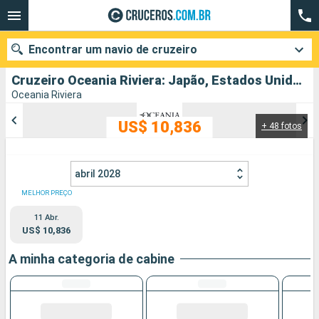
Encontrar um navio de cruzeiro
Cruzeiro Oceania Riviera: Japão, Estados Unidos, Canadá partindo de Yokohama
Oceania Riviera
US$ 10,836
+ 48 fotos
Quando ir?
Data de partida
abril 2028
Cidades
Companhias
MELHOR PREÇO
11 Abr.
Pesquisar
US$ 10,836
A minha categoria de cabine