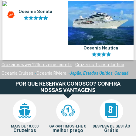
Oceania Sonata
Oceania Nautica
Cruzeiros www.123cruzeiros.com.br
Cruzeiros Transatlantico
Oceania Cruises
Oceania Riviera
Japão, Estados Unidos, Canadá
POR QUE RESERVAR CONOSCO? CONFIRA
NOSSAS VANTAGENS
MAIS DE 10.000
GARANTIMOS-LHE O
DESPESA DE GESTÃO
Cruzeiros
melhor preço
Grátis