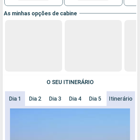
As minhas opções de cabine
O SEU ITINERÁRIO
Dia 1
Dia 2
Dia 3
Dia 4
Dia 5
Dia 6
Itinerário
Dia 