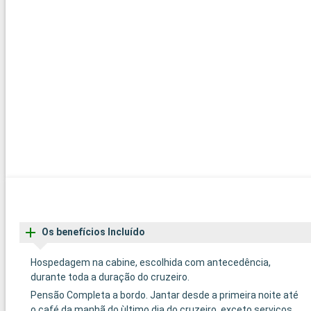
Os benefícios Incluído
Hospedagem na cabine, escolhida com antecedência,
durante toda a duração do cruzeiro.
Pensão Completa a bordo. Jantar desde a primeira noite até
o café da manhã do ùltimo dia do cruzeiro, exceto serviços