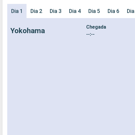
Dia 1
Dia 2
Dia 3
Dia 4
Dia 5
Dia 6
Dia
Chegada
Yokohama
--:--