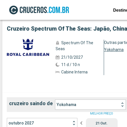
Destin
Ver a 53 fotos
Cruzeiro Spectrum Of The Seas: Japão, Chin
Outras part
Spectrum Of The
Seas
Yokohama
21/10/2027
11 d / 10 n
Cabine Interna
cruzeiro saindo de
Yokohama
MELHOR PREÇO
outubro 2027
21 Out.