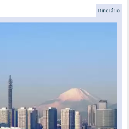
Itinerário
Sh
Shim