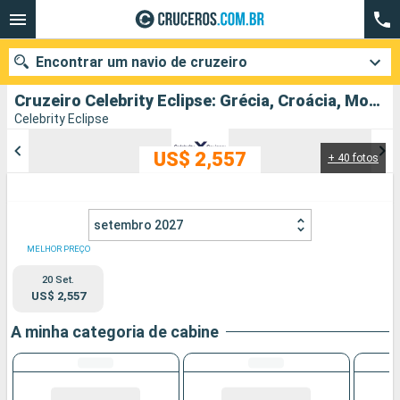
Encontrar um navio de cruzeiro
Cruzeiro Celebrity Eclipse: Grécia, Croácia, Montenegro, Itália partindo de Pireu (Atenas)
Celebrity Eclipse
US$ 2,557
+ 40 fotos
Quando ir?
Data de partida
setembro 2027
Cidades
Companhias
MELHOR PREÇO
20 Set.
Pesquisar
US$ 2,557
A minha categoria de cabine