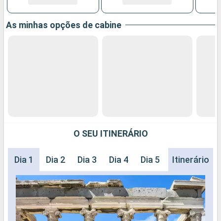
As minhas opções de cabine
O SEU ITINERÁRIO
Dia 1
Dia 2
Dia 3
Dia 4
Dia 5
Dia 6
Itinerário
Dia 