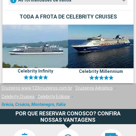
As formalidades de salida
TODA A FROTA DE CELEBRITY CRUISES
Celebrity Infinity
Celebrity Millennium
Cruzeiros www.123cruzeiros.com.br
Cruzeiros Adriático
Celebrity Cruises
Celebrity Eclipse
Grécia, Croácia, Montenegro, Itália
POR QUE RESERVAR CONOSCO? CONFIRA
NOSSAS VANTAGENS