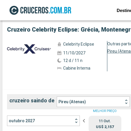
Destin
Ver a 40 fotos
Cruzeiro Celebrity Eclipse: Grécia, Montenegro
Outras part
Celebrity Eclipse
Pireu (Atena
11/10/2027
12 d / 11 n
Cabine Interna
cruzeiro saindo de
Pireu (Atenas)
MELHOR PREÇO
outubro 2027
11 Out.
US$ 2,157