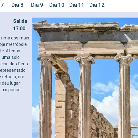
 7
Dia 8
Dia 9
Dia 10
Dia 11
Dia 12
Salida
17:00
o uma dos mais
oje metrópole.
te: Atenas
u uma solo
selho dos Deus
 representado
e refúgio, em
s deu lugar
da o passo