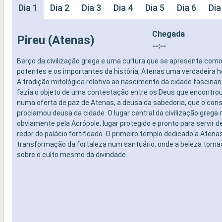
Dia 1
Dia 2
Dia 3
Dia 4
Dia 5
Dia 6
Dia
Chegada
Pireu (Atenas)
--:--
Berço da civilização grega e uma cultura que se apresenta com
potentes e os importantes da história, Atenas uma verdadeira h
A tradição mitológica relativa ao nascimento da cidade fascinan
fazia o objeto de uma contestação entre os Deus que encontro
numa oferta de paz de Atenas, a deusa da sabedoria, que o con
proclamou deusa da cidade. O lugar central da civilização grega
obviamente pela Acrópole, lugar protegido e pronto para servir d
redor do palácio fortificado. O primeiro templo dedicado a Atena
transformação da fortaleza num santuário, onde a beleza toma
sobre o culto mesmo da divindade.