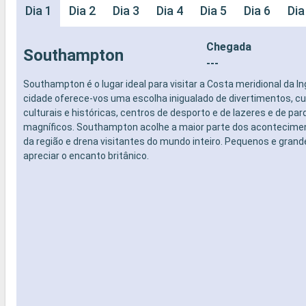
Dia 1
Dia 2
Dia 3
Dia 4
Dia 5
Dia 6
Dia
Chegada
Southampton
---
Southampton é o lugar ideal para visitar a Costa meridional da Ing
cidade oferece-vos uma escolha inigualado de divertimentos, cu
culturais e históricas, centros de desporto e de lazeres e de pa
magníficos. Southampton acolhe a maior parte dos acontecime
da região e drena visitantes do mundo inteiro. Pequenos e grand
apreciar o encanto britânico.