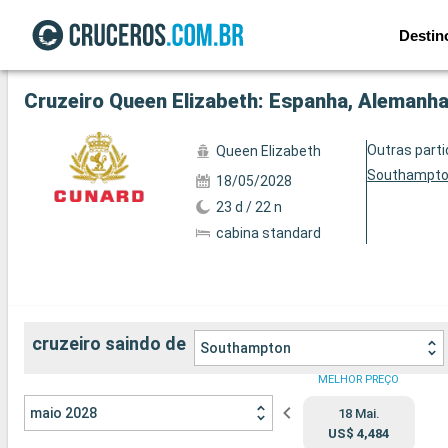
Destin
Ver a 72 fotos
Cruzeiro Queen Elizabeth: Espanha, Alemanha,
Outras part
Queen Elizabeth
Southampt
18/05/2028
23 d / 22 n
cabina standard
cruzeiro saindo de
Southampton
MELHOR PREÇO
maio 2028
18 Mai.
US$ 4,484