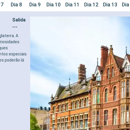
 7
Dia 8
Dia 9
Dia 10
Dia 11
Dia 12
Dia 13
Dia
Salida
---
laterra. A
riosidades
rques
ntos especiais
es poderão lá