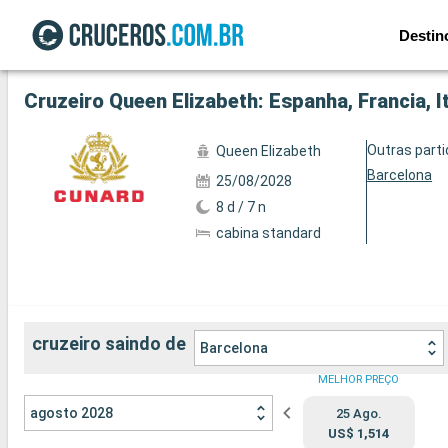
Destin
Ver a 72 fotos
Cruzeiro Queen Elizabeth: Espanha, Francia, I
Outras part
Queen Elizabeth
Barcelona
25/08/2028
8 d / 7 n
cabina standard
cruzeiro saindo de
Barcelona
MELHOR PREÇO
agosto 2028
25 Ago.
US$ 1,514