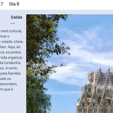
 7
Dia 8
Salida
---
ivel cultural,
 mar e
 cidade, cheia
lam. Aqui, as
ca, os jovens
vida organiza-
 da Catalunha
s. A noite,
r pela Rambla
ade os
m desordem,
to que é