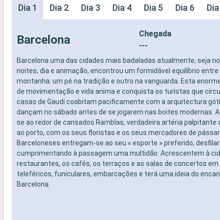
Dia 1
Dia 2
Dia 3
Dia 4
Dia 5
Dia 6
Dia
Chegada
Barcelona
---
Barcelona uma das cidades mais badaladas atualmente, seja no n
noites, dia e animação, encontrou um formidável equilíbrio entre
montanha: um pé na tradição e outro na vanguarda. Esta enorme
de movimentação e vida anima e conquista os turistas que circu
casas de Gaudí coabitam pacificamente com a arquitectura góti
dançam no sábado antes de se jogarem nas boites modernas. A 
se ao redor de cansados Ramblas, verdadeira artéria palpitante
ao porto, com os seus floristas e os seus mercadores de pássaro
Barceloneses entregam-se ao seu « esporte » preferido, desfila
cumprimentando à passagem uma multidão. Acrescentem à cid
restaurantes, os cafés, os terraços e as salas de concertos e
teleféricos, funiculares, embarcações e terá uma ideia do encan
Barcelona.